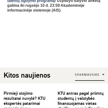
talentų ugdymo programą
! Užpildyti dalyvio anketą
galima iki rugsėjo 10 d. 23:59 Akademinėje
informacinėje sistemoje (AIS)
Kitos naujienos
SVARBIAUSIOS
Pirmieji stojimo
KTU antras pagal priimtų
rezultatai nuvylė? KTU
studentų į valstybės
ekspertės patarimai
finansuojamas vietas