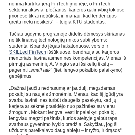
norima kurti karjerą FinTech įmonėje, o FinTech
sektoriui aktyviai plečiantis, karjeros galimybių tokiose
įmonėse tikrai netrūksta ir, manau, kad tendencijos
greitu metu nesikeis“, – teigia KTU studentas.
Tačiau ugdymo programoje didelis dėmesys skiriamas
ne tik finansų technologijų rinkos subtilybėms:
studentai išbando jėgas hakatonuose, verslo ir
SKILLed FinTech
iššūkiuose, bendrauja su karjeros
mentoriais, lavina asmenines kompetencijas. Vienas iš
pirmųjų asmeninių A. Vingio sau išsikeltų tikslų –
pagerinti „
small talk
“ (liet. lengvo pokalbio palaikymo)
gebėjimus.
„Dažnai jaučiu nedrąsumą ar jaudulį, megzdamas
pokalbį su naujais žmonėmis. Manau, kad šį įgūdį yra
svarbu lavinti, nes turbūt daugelis pasakytų, kad jų
karjera ar sėkmė prasidėjo nuo pažinties su vienu
žmogumi. Mokant lengvai vesti ir palaikyti pokalbį,
lengviau megzti pažintis, kurios ateityje galbūt taps
svarbaus gyvenimo įvykio pradžia. Sakyčiau, jog ši
užduotis pareikalavo daug abiejų – ir ryžto, ir drąsos“,