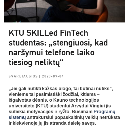
KTU SKILLed FinTech
studentas: „stengiuosi, kad
naršymui telefone laiko
tiesiog neliktų“
SVARBIAUSIOS
| 2023-09-04
„Jei gali nutikti kažkas blogo, tai būtinai nutiks“, –
vieniems tai pesimistiški žodžiai, kitiems –
išgalvotas dėsnis, o Kauno technologijos
universiteto (KTU) studentui Arvydui Vingiui jis
suteikia motyvacijos ir ryžto.
Būsimam
Programų
sistemų
antrakursiui popaskaitinių veiklų netrūksta
ir kiekvienoje jų jis atranda dalelę savęs.