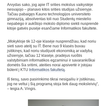
Arvydas sako, jog apie IT srities mokslus vaikystėje
nesvajojo – planavo kitos srities studijas užsienyje.
Tačiau pabaigęs Kauno technologijos universiteto
gimnaziją, absolventas toli nuo Studentų miestelio
nepabėgo ir aukštojo mokslo diplomo siekti nusprendė
kitoje gatvės pusėje esančiame Informatikos fakultete.
„Mokykloje tik 12-oje klasėje nusprendžiau, kad noriu
sieti savo ateitį su IT. Bene nuo 9 klasės buvau
įsitikinęs, kad noriu studijuoti ekonomiką ar vadybą
užsienyje, tačiau 12 klasėje, pradėjus ruoštis
valstybiniam informatikos egzaminui ir savarankiškai
domėtis šia sritimi, ateities norai apsivertė ir įstojau
būtent į KTU
Informatikos fakultetą
.
Iš tiesų, savo pasirinkimo tikrai nesigailiu ir įsitikinau,
jog ne veltui į šią programą stoja tiek daug moksleivių“,
– teigia A. Vingis.