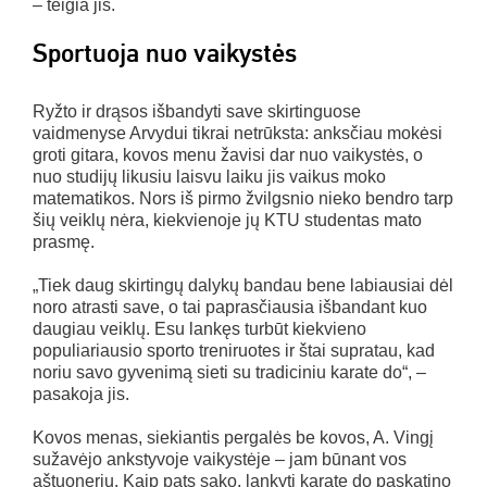
– teigia jis.
Sportuoja nuo vaikystės
Ryžto ir drąsos išbandyti save skirtinguose
vaidmenyse Arvydui tikrai netrūksta: anksčiau mokėsi
groti gitara, kovos menu žavisi dar nuo vaikystės, o
nuo studijų likusiu laisvu laiku jis vaikus moko
matematikos. Nors iš pirmo žvilgsnio nieko bendro tarp
šių veiklų nėra, kiekvienoje jų KTU studentas mato
prasmę.
„Tiek daug skirtingų dalykų bandau bene labiausiai dėl
noro atrasti save, o tai paprasčiausia išbandant kuo
daugiau veiklų. Esu lankęs turbūt kiekvieno
populiariausio sporto treniruotes ir štai supratau, kad
noriu savo gyvenimą sieti su tradiciniu karate do“, –
pasakoja jis.
Kovos menas, siekiantis pergalės be kovos, A. Vingį
sužavėjo ankstyvoje vaikystėje – jam būnant vos
aštuonerių. Kaip pats sako, lankyti karate do paskatino