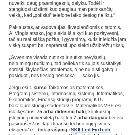
nuveikti daug prasmingesnių dalykų. Todėl ir
stengiuosi užsiimti kuo daugiau man patinkančių
veiklų, kad „poilsiui“ telefone laiko tiesiog neliktų.“
Paklaustas, ar vadovaujasi įkvepiančiomis citatomis,
A. Vingis atsako, jog siekia išlaikyti kuo pozityvesnį,
tačiau realistišką požiūrį į gyvenimą, kuris ir leidžia jam
viską suspėti bei neprarasti ūpo siekti užsibrėžtų tikslų.
„Gyvenime visada nutinka ir nutiks nevykusių,
nelaimingų nutikimų, tad belieka tik su jais susitaikyti,
spręsti iškylančias problemas, o ne nuleisti galvą ir
pasiduoti, nes tiesiog nesiseka“, – sako jis.
Jeigu esi
1
kurso
Taikomosios matematikos,
Programų sistemų, Informacinių sistemų, Informatikos,
Ekonomikos, Finansų studijų programų
KTU
bakalauro studijų studentas/-ė,
Matematikos VBE esi
išlaikęs/-iusi
75 arba didesniu balu
, konkursinį
įstojimo į universitetą balą turi
7 arba daugiau
bei
esi
pasiruošęs/-usi tapti finansų technologijų srities
ekspertu/-e –
teik prašymą į
SKILLed FinTech