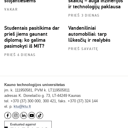
stojantiesiems
skaičių – auga inžinerijos
ir technologijų paklausa
VAKAR
PRIEŠ 3 DIENAS
Studentais pasitikima dar
Vandeniliniai
prieš jiems gaunant
automobiliai: tarp
diplomą: ko galima
lūkesčių ir realybės
pasimokyti iš MIT?
PRIEŠ SAVAITĘ
PRIEŠ 6 DIENAS
Kauno technologijos universitetas
įm. k. 111950581, PVM k. LT119505811
adresas K. Donelaičio g. 73, LT-44249 Kaunas
tel. +370 (37) 300 000, 300 421, faks. +370 (37) 324 144
el. p.
ktu@ktu.lt