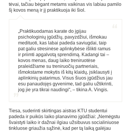
tėvai, tačiau bėgant metams vaikinas vis labiau pamilo
šį kovos meną ir jį praktikuoja iki šiol.
„Praktikuodamas karate do įgijau
psichologinių įgūdžių, pavyzdžiui, išmokau
medituoti, kas labai padeda saviugdai, taip
pat galiu stresinėse aplinkybėse išlikti ramus
ir priimti apgalvotą sprendimą. Kadangi tai –
kovos menas, daug laiko treniruotėse
praleidžiame su treniruočių partneriais,
išmokstame mokytis iš kitų klaidų, įsiklausyti į
aplinkinių patarimus. Visus šiuos įgūdžius jau
esu panaudojęs gyvenime, tad galiu užtikrinti,
jog jie yra tikrai naudingi“, – tikina A. Vingis.
Tiesa, suderinti skirtingas aistras KTU studentui
padeda ir puikūs laiko planavimo įgūdžiai: „Nemėgstu
švaistyti laiko ir dažnai ilgiau užsibuvus socialiniuose
tinkluose griaužia sąžinė, kad per tą laiką galėjau