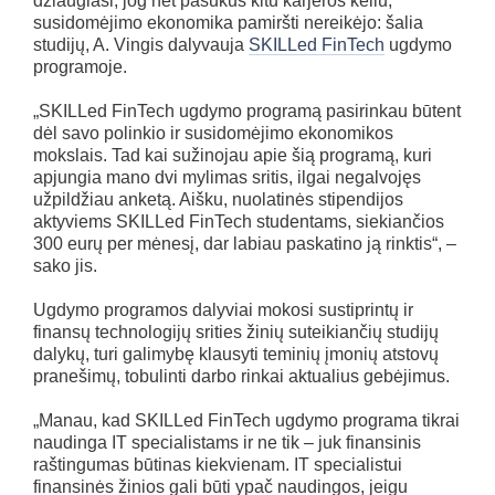
džiaugiasi, jog net pasukus kitu karjeros keliu,
susidomėjimo ekonomika pamiršti nereikėjo: šalia
studijų, A. Vingis dalyvauja
SKILLed FinTech
ugdymo
programoje.
„SKILLed FinTech ugdymo programą pasirinkau būtent
dėl savo polinkio ir susidomėjimo ekonomikos
mokslais. Tad kai sužinojau apie šią programą, kuri
apjungia mano dvi mylimas sritis, ilgai negalvojęs
užpildžiau anketą. Aišku, nuolatinės stipendijos
aktyviems SKILLed FinTech studentams, siekiančios
300 eurų per mėnesį, dar labiau paskatino ją rinktis“, –
sako jis.
Ugdymo programos dalyviai mokosi sustiprintų ir
finansų technologijų srities žinių suteikiančių studijų
dalykų, turi galimybę klausyti teminių įmonių atstovų
pranešimų, tobulinti darbo rinkai aktualius gebėjimus.
„Manau, kad SKILLed FinTech ugdymo programa tikrai
naudinga IT specialistams ir ne tik – juk finansinis
raštingumas būtinas kiekvienam. IT specialistui
finansinės žinios gali būti ypač naudingos, jeigu