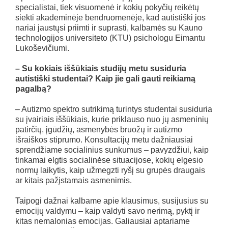
specialistai, tiek visuomenė ir kokių pokyčių reikėtų
siekti akademinėje bendruomenėje, kad autistiški jos
nariai jaustųsi priimti ir suprasti, kalbamės su Kauno
technologijos universiteto (KTU) psichologu Eimantu
Lukoševičiumi.
– Su kokiais iššūkiais studijų metu susiduria
autistiški studentai? Kaip jie gali gauti reikiamą
pagalbą?
– Autizmo spektro sutrikimą turintys studentai susiduria
su įvairiais iššūkiais, kurie priklauso nuo jų asmeninių
patirčių, įgūdžių, asmenybės bruožų ir autizmo
išraiškos stiprumo. Konsultacijų metu dažniausiai
sprendžiame socialinius sunkumus – pavyzdžiui, kaip
tinkamai elgtis socialinėse situacijose, kokių elgesio
normų laikytis, kaip užmegzti ryšį su grupės draugais
ar kitais pažįstamais asmenimis.
Taipogi dažnai kalbame apie klausimus, susijusius su
emocijų valdymu – kaip valdyti savo nerimą, pyktį ir
kitas nemalonias emocijas. Galiausiai aptariame