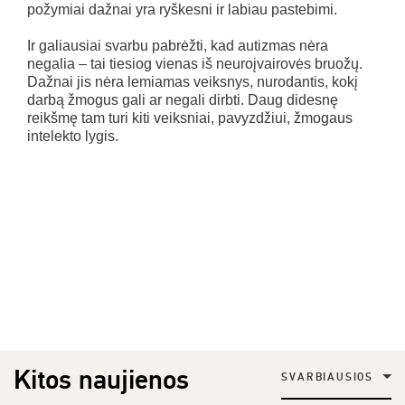
požymiai dažnai yra ryškesni ir labiau pastebimi.
Ir galiausiai svarbu pabrėžti, kad autizmas nėra
negalia – tai tiesiog vienas iš neuroįvairovės bruožų.
Dažnai jis nėra lemiamas veiksnys, nurodantis, kokį
darbą žmogus gali ar negali dirbti. Daug didesnę
reikšmę tam turi kiti veiksniai, pavyzdžiui, žmogaus
intelekto lygis.
Kitos naujienos
SVARBIAUSIOS