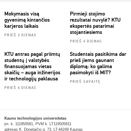
Mokymasis visą
Pirmieji stojimo
gyvenimą kintančios
rezultatai nuvylė? KTU
karjeros laikais
ekspertės patarimai
stojantiesiems
PRIEŠ 2 DIENAS
PRIEŠ 4 DIENAS
KTU antras pagal priimtų
Studentais pasitikima dar
studentų į valstybės
prieš jiems gaunant
finansuojamas vietas
diplomą: ko galima
skaičių – auga inžinerijos
pasimokyti iš MIT?
ir technologijų paklausa
PRIEŠ SAVAITĘ
PRIEŠ 6 DIENAS
Kauno technologijos universitetas
įm. k. 111950581, PVM k. LT119505811
adresas K. Donelaičio g. 73, LT-44249 Kaunas