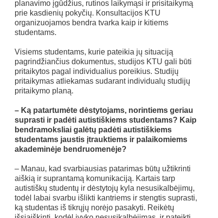
planavimo įgūdžius, rutinos laikymąsi ir prisitaikymą
prie kasdienių pokyčių. Konsultacijos KTU
organizuojamos bendra tvarka kaip ir kitiems
studentams.
Visiems studentams, kurie pateikia jų situaciją
pagrindžiančius dokumentus, studijos KTU gali būti
pritaikytos pagal individualius poreikius. Studijų
pritaikymas atliekamas sudarant individualų studijų
pritaikymo planą.
–
Ką patartumėte dėstytojams, norintiems geriau
suprasti ir padėti autistiškiems studentams? Kaip
bendramoksliai galėtų padėti autistiškiems
studentams jaustis įtrauktiems ir palaikomiems
akademinėje bendruomenėje?
– Manau, kad svarbiausias patarimas būtų užtikrinti
aiškią ir suprantamą komunikaciją. Kartais tarp
autistiškų studentų ir dėstytojų kyla nesusikalbėjimų,
todėl labai svarbu išlikti kantriems ir stengtis suprasti,
ką studentas iš tikrųjų norėjo pasakyti. Reikėtų
išsiaiškinti, kodėl įvyko nesusikalbėjimas, ir pateikti