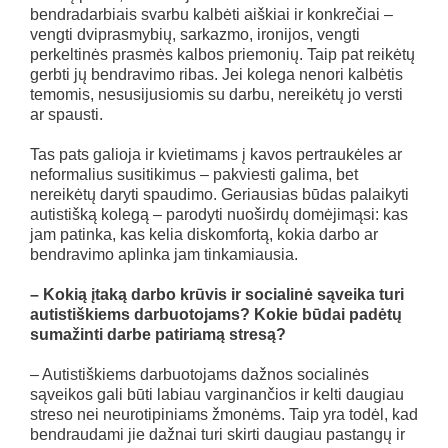
bendradarbiais svarbu kalbėti aiškiai ir konkrečiai –
vengti dviprasmybių, sarkazmo, ironijos, vengti
perkeltinės prasmės kalbos priemonių. Taip pat reikėtų
gerbti jų bendravimo ribas. Jei kolega nenori kalbėtis
temomis, nesusijusiomis su darbu, nereikėtų jo versti
ar spausti.
Tas pats galioja ir kvietimams į kavos pertraukėles ar
neformalius susitikimus – pakviesti galima, bet
nereikėtų daryti spaudimo. Geriausias būdas palaikyti
autistišką kolegą – parodyti nuoširdų domėjimąsi: kas
jam patinka, kas kelia diskomfortą, kokia darbo ar
bendravimo aplinka jam tinkamiausia.
– Kokią įtaką darbo krūvis ir socialinė sąveika turi
autistiškiems darbuotojams? Kokie būdai padėtų
sumažinti darbe patiriamą stresą?
– Autistiškiems darbuotojams dažnos socialinės
sąveikos gali būti labiau varginančios ir kelti daugiau
streso nei neurotipiniams žmonėms. Taip yra todėl, kad
bendraudami jie dažnai turi skirti daugiau pastangų ir