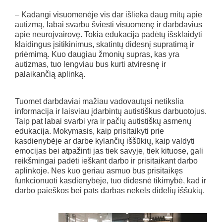
– Kadangi visuomenėje vis dar išlieka daug mitų apie
autizmą, labai svarbu šviesti visuomenę ir darbdavius
apie neuroįvairovę. Tokia edukacija padėtų išsklaidyti
klaidingus įsitikinimus, skatintų didesnį supratimą ir
priėmimą. Kuo daugiau žmonių supras, kas yra
autizmas, tuo lengviau bus kurti atviresnę ir
palaikančią aplinką.
Tuomet darbdaviai mažiau vadovautųsi netikslia
informacija ir laisviau įdarbintų autistiškus darbuotojus.
Taip pat labai svarbi yra ir pačių autistiškų asmenų
edukacija. Mokymasis, kaip prisitaikyti prie
kasdienybėje ar darbe kylančių iššūkių, kaip valdyti
emocijas bei atpažinti jas tiek savyje, tiek kituose, gali
reikšmingai padėti ieškant darbo ir prisitaikant darbo
aplinkoje. Nes kuo geriau asmuo bus prisitaikęs
funkcionuoti kasdienybėje, tuo didesnė tikimybė, kad ir
darbo paieškos bei pats darbas nekels didelių iššūkių.