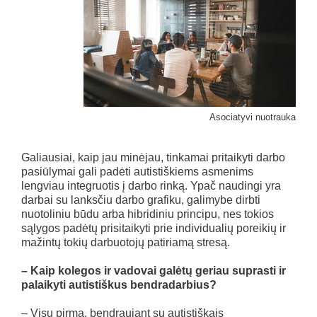
Asociatyvi nuotrauka
Galiausiai, kaip jau minėjau, tinkamai pritaikyti darbo
pasiūlymai gali padėti autistiškiems asmenims
lengviau integruotis į darbo rinką. Ypač naudingi yra
darbai su lanksčiu darbo grafiku, galimybe dirbti
nuotoliniu būdu arba hibridiniu principu, nes tokios
sąlygos padėtų prisitaikyti prie individualių poreikių ir
mažintų tokių darbuotojų patiriamą stresą.
–
Kaip kolegos ir vadovai galėtų geriau suprasti ir
palaikyti autistiškus bendradarbius?
– Visų pirma, bendraujant su autistiškais