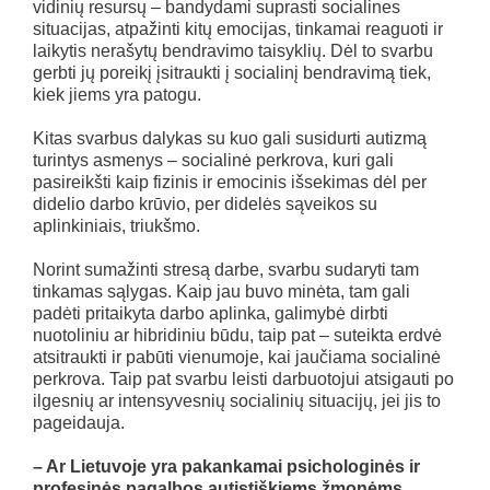
vidinių resursų – bandydami suprasti socialines
situacijas, atpažinti kitų emocijas, tinkamai reaguoti ir
laikytis nerašytų bendravimo taisyklių. Dėl to svarbu
gerbti jų poreikį įsitraukti į socialinį bendravimą tiek,
kiek jiems yra patogu.
Kitas svarbus dalykas su kuo gali susidurti autizmą
turintys asmenys – socialinė perkrova, kuri gali
pasireikšti kaip fizinis ir emocinis išsekimas dėl per
didelio darbo krūvio, per didelės sąveikos su
aplinkiniais, triukšmo.
Norint sumažinti stresą darbe, svarbu sudaryti tam
tinkamas sąlygas. Kaip jau buvo minėta, tam gali
padėti pritaikyta darbo aplinka, galimybė dirbti
nuotoliniu ar hibridiniu būdu, taip pat – suteikta erdvė
atsitraukti ir pabūti vienumoje, kai jaučiama socialinė
perkrova. Taip pat svarbu leisti darbuotojui atsigauti po
ilgesnių ar intensyvesnių socialinių situacijų, jei jis to
pageidauja.
– Ar Lietuvoje yra pakankamai psichologinės ir
profesinės pagalbos autistiškiems žmonėms,