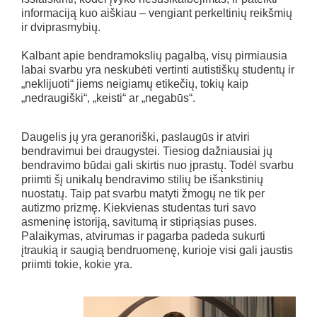
informaciją kuo aiškiau – vengiant perkeltinių reikšmių
ir dviprasmybių.
Kalbant apie bendramokslių pagalbą, visų pirmiausia
labai svarbu yra neskubėti vertinti autistiškų studentų ir
„neklijuoti“ jiems neigiamų etikečių, tokių kaip
„nedraugiški“, „keisti“ ar „negabūs“.
Daugelis jų yra geranoriški, paslaugūs ir atviri
bendravimui bei draugystei. Tiesiog dažniausiai jų
bendravimo būdai gali skirtis nuo įprastų. Todėl svarbu
priimti šį unikalų bendravimo stilių be išankstinių
nuostatų. Taip pat svarbu matyti žmogų ne tik per
autizmo prizmę. Kiekvienas studentas turi savo
asmeninę istoriją, savitumą ir stipriąsias puses.
Palaikymas, atvirumas ir pagarba padeda sukurti
įtraukią ir saugią bendruomenę, kurioje visi gali jaustis
priimti tokie, kokie yra.