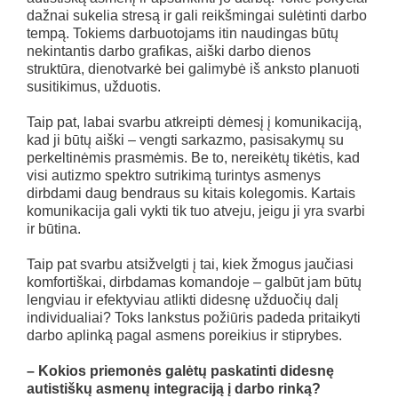
dažnai sukelia stresą ir gali reikšmingai sulėtinti darbo
tempą. Tokiems darbuotojams itin naudingas būtų
nekintantis darbo grafikas, aiški darbo dienos
struktūra, dienotvarkė bei galimybė iš anksto planuoti
susitikimus, užduotis.
Taip pat, labai svarbu atkreipti dėmesį į komunikaciją,
kad ji būtų aiški – vengti sarkazmo, pasisakymų su
perkeltinėmis prasmėmis. Be to, nereikėtų tikėtis, kad
visi autizmo spektro sutrikimą turintys asmenys
dirbdami daug bendraus su kitais kolegomis. Kartais
komunikacija gali vykti tik tuo atveju, jeigu ji yra svarbi
ir būtina.
Taip pat svarbu atsižvelgti į tai, kiek žmogus jaučiasi
komfortiškai, dirbdamas komandoje – galbūt jam būtų
lengviau ir efektyviau atlikti didesnę užduočių dalį
individualiai? Toks lankstus požiūris padeda pritaikyti
darbo aplinką pagal asmens poreikius ir stiprybes.
– Kokios priemonės galėtų paskatinti didesnę
autistiškų asmenų integraciją į darbo rinką?