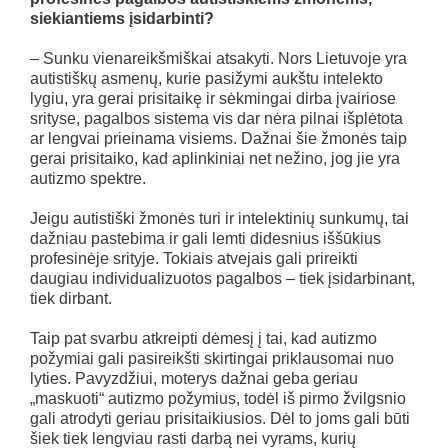
siekiantiems įsidarbinti?
– Sunku vienareikšmiškai atsakyti. Nors Lietuvoje yra
autistiškų asmenų, kurie pasižymi aukštu intelekto
lygiu, yra gerai prisitaikę ir sėkmingai dirba įvairiose
srityse, pagalbos sistema vis dar nėra pilnai išplėtota
ar lengvai prieinama visiems. Dažnai šie žmonės taip
gerai prisitaiko, kad aplinkiniai net nežino, jog jie yra
autizmo spektre.
Jeigu autistiški žmonės turi ir intelektinių sunkumų, tai
dažniau pastebima ir gali lemti didesnius iššūkius
profesinėje srityje. Tokiais atvejais gali prireikti
daugiau individualizuotos pagalbos – tiek įsidarbinant,
tiek dirbant.
Taip pat svarbu atkreipti dėmesį į tai, kad autizmo
požymiai gali pasireikšti skirtingai priklausomai nuo
lyties. Pavyzdžiui, moterys dažnai geba geriau
„maskuoti“ autizmo požymius, todėl iš pirmo žvilgsnio
gali atrodyti geriau prisitaikiusios. Dėl to joms gali būti
šiek tiek lengviau rasti darbą nei vyrams, kurių