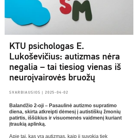
KTU psichologas E.
Lukoševičius: autizmas nėra
negalia – tai tiesiog vienas iš
neuroįvairovės bruožų
SVARBIAUSIOS
| 2025-04-02
Balandžio 2-oji – Pasaulinė autizmo supratimo
diena, skirta atkreipti dėmesį į autistiškų žmonių
patirtis, iššūkius ir visuomenės vaidmenį kuriant
įtraukią aplinką.
Apie tai, kas yra autizmas, kaip jį suvokia tiek