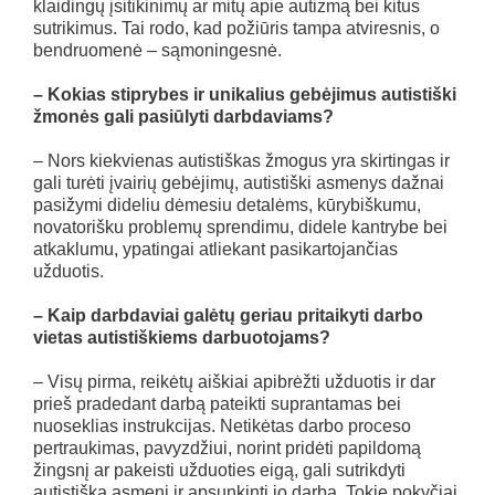
klaidingų įsitikinimų ar mitų apie autizmą bei kitus
sutrikimus. Tai rodo, kad požiūris tampa atviresnis, o
bendruomenė – sąmoningesnė.
– Kokias stiprybes ir unikalius gebėjimus autistiški
žmonės gali pasiūlyti darbdaviams?
– Nors kiekvienas autistiškas žmogus yra skirtingas ir
gali turėti įvairių gebėjimų, autistiški asmenys dažnai
pasižymi dideliu dėmesiu detalėms, kūrybiškumu,
novatorišku problemų sprendimu, didele kantrybe bei
atkaklumu, ypatingai atliekant pasikartojančias
užduotis.
– Kaip darbdaviai galėtų geriau pritaikyti darbo
vietas autistiškiems darbuotojams?
– Visų pirma, reikėtų aiškiai apibrėžti užduotis ir dar
prieš pradedant darbą pateikti suprantamas bei
nuoseklias instrukcijas. Netikėtas darbo proceso
pertraukimas, pavyzdžiui, norint pridėti papildomą
žingsnį ar pakeisti užduoties eigą, gali sutrikdyti
autistišką asmenį ir apsunkinti jo darbą. Tokie pokyčiai