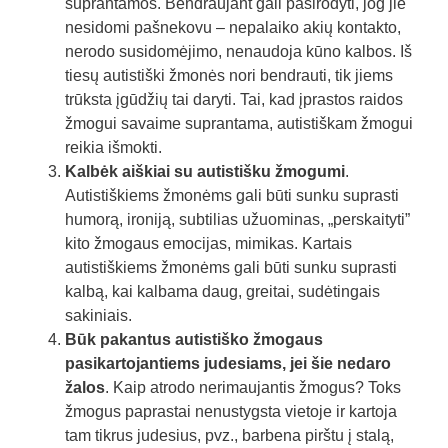
suprantamos. Bendraujant gali pasirodyti, jog jie
nesidomi pašnekovu – nepalaiko akių kontakto,
nerodo susidomėjimo, nenaudoja kūno kalbos. Iš
tiesų autistiški žmonės nori bendrauti, tik jiems
trūksta įgūdžių tai daryti. Tai, kad įprastos raidos
žmogui savaime suprantama, autistiškam žmogui
reikia išmokti.
Kalbėk aiškiai su autistišku žmogumi
.
Autistiškiems žmonėms gali būti sunku suprasti
humorą, ironiją, subtilias užuominas, „perskaityti”
kito žmogaus emocijas, mimikas. Kartais
autistiškiems žmonėms gali būti sunku suprasti
kalbą, kai kalbama daug, greitai, sudėtingais
sakiniais.
Būk pakantus autistiško žmogaus
pasikartojantiems judesiams, jei šie nedaro
žalos
. Kaip atrodo nerimaujantis žmogus? Toks
žmogus paprastai nenustygsta vietoje ir kartoja
tam tikrus judesius, pvz., barbena pirštu į stalą,