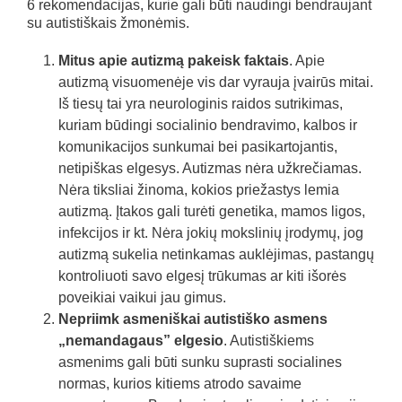
6 rekomendacijas, kurie gali būti naudingi bendraujant
su autistiškais žmonėmis.
Mitus apie autizmą pakeisk faktais
. Apie
autizmą visuomenėje vis dar vyrauja įvairūs mitai.
Iš tiesų tai yra neurologinis raidos sutrikimas,
kuriam būdingi socialinio bendravimo, kalbos ir
komunikacĳos sunkumai bei pasikartojantis,
netipiškas elgesys. Autizmas nėra užkrečiamas.
Nėra tiksliai žinoma, kokios priežastys lemia
autizmą. Įtakos gali turėti genetika, mamos ligos,
infekcijos ir kt. Nėra jokių mokslinių įrodymų, jog
autizmą sukelia netinkamas auklėjimas, pastangų
kontroliuoti savo elgesį trūkumas ar kiti išorės
poveikiai vaikui jau gimus.
Nepriimk asmeniškai autistiško asmens
„nemandagaus” elgesio
. Autistiškiems
asmenims gali būti sunku suprasti socialines
normas, kurios kitiems atrodo savaime