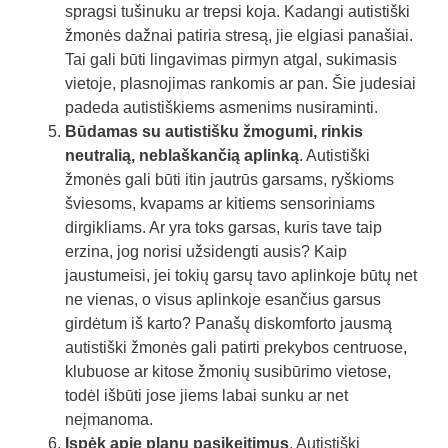
spragsi tušinuku ar trepsi koja. Kadangi autistiški
žmonės dažnai patiria stresą, jie elgiasi panašiai.
Tai gali būti lingavimas pirmyn atgal, sukimasis
vietoje, plasnojimas rankomis ar pan. Šie judesiai
padeda autistiškiems asmenims nusiraminti.
Būdamas su autistišku žmogumi, rinkis
neutralią, neblaškančią aplinką
. Autistiški
žmonės gali būti itin jautrūs garsams, ryškioms
šviesoms, kvapams ar kitiems sensoriniams
dirgikliams. Ar yra toks garsas, kuris tave taip
erzina, jog norisi užsidengti ausis? Kaip
jaustumeisi, jei tokių garsų tavo aplinkoje būtų net
ne vienas, o visus aplinkoje esančius garsus
girdėtum iš karto? Panašų diskomforto jausmą
autistiški žmonės gali patirti prekybos centruose,
klubuose ar kitose žmonių susibūrimo vietose,
todėl išbūti jose jiems labai sunku ar net
neįmanoma.
Įspėk apie planų pasikeitimus
. Autistiški