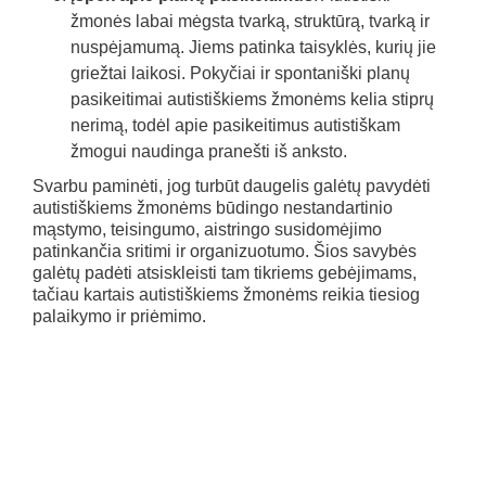
žmonės labai mėgsta tvarką, struktūrą, tvarką ir
nuspėjamumą. Jiems patinka taisyklės, kurių jie
griežtai laikosi. Pokyčiai ir spontaniški planų
pasikeitimai autistiškiems žmonėms kelia stiprų
nerimą, todėl apie pasikeitimus autistiškam
žmogui naudinga pranešti iš anksto.
Svarbu paminėti, jog turbūt daugelis galėtų pavydėti
autistiškiems žmonėms būdingo nestandartinio
mąstymo, teisingumo, aistringo susidomėjimo
patinkančia sritimi ir organizuotumo. Šios savybės
galėtų padėti atsiskleisti tam tikriems gebėjimams,
tačiau kartais autistiškiems žmonėms reikia tiesiog
palaikymo ir priėmimo.