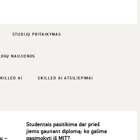
STUDIJŲ PRITAIKYMAS
LOGŲ NAUJIENOS
SKILLED AI
SKILLED AI ATSILIEPIMAI
Studentais pasitikima dar prieš
jiems gaunant diplomą: ko galima
ų –
pasimokyti iš MIT?