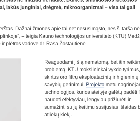
ai, lakūs junginiai, drėgmė, mikroorganizmai – visa tai gali
užterštas. Dažnai žmonės apie tai net nesusimąsto, nes ši tarša nė
plinkoje“, – teigia Kauno technologijos universiteto (KTU) Med
 ir plėtros vadovė dr. Rasa Žostautienė.
Reaguodami į šią nematomą, bet itin reikš
problemą, KTU mokslininkai vykdo tyrimus,
skirtus oro filtrų eksploatacinių ir higieninių
savybių gerinimui.
Projekto
metu nagrinėj
technologijos, kurios ateityje galėtų padėti fi
naudoti efektyviau, lengviau prižiūrėti ir
sumažinti su jų keitimu susijusias išlaidas 
atliekų kiekį.