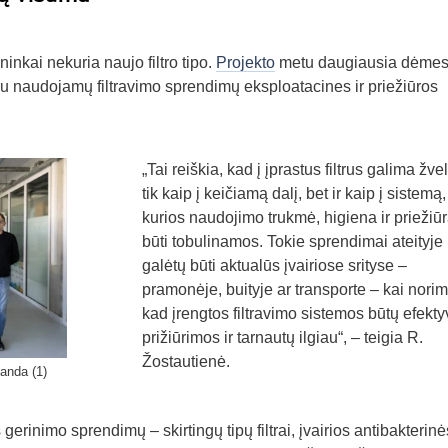
nkai nekuria naujo filtro tipo.
Projekto
metu daugiausia dėmes
u naudojamų filtravimo sprendimų eksploatacines ir priežiūros
„Tai reiškia, kad į įprastus filtrus galima žve
tik kaip į keičiamą dalį, bet ir kaip į sistemą,
kurios naudojimo trukmė, higiena ir priežiūr
būti tobulinamos. Tokie sprendimai ateityje
galėtų būti aktualūs įvairiose srityse –
pramonėje, buityje ar transporte – kai norim
kad įrengtos filtravimo sistemos būtų efekty
prižiūrimos ir tarnautų ilgiau“, – teigia R.
Žostautienė.
anda (1)
gerinimo sprendimų – skirtingų tipų filtrai, įvairios antibakterinė