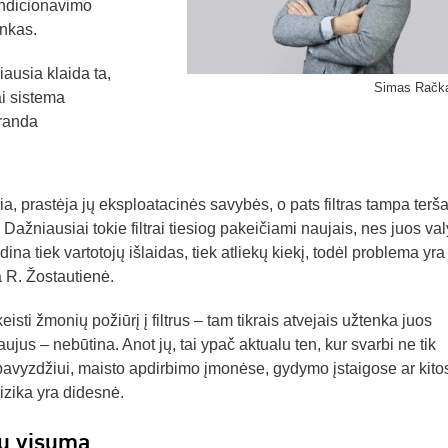
ondicionavimo
nkas.
ausia klaida ta,
Simas Račk
ai sistema
iranda
eršia, prastėja jų eksploatacinės savybės, o pats filtras tampa terša
ažniausiai tokie filtrai tiesiog pakeičiami naujais, nes juos valy
na tiek vartotojų išlaidas, tiek atliekų kiekį, todėl problema yra 
a R. Žostautienė.
isti žmonių požiūrį į filtrus – tam tikrais atvejais užtenka juos
 naujus – nebūtina. Anot jų, tai ypač aktualu ten, kur svarbi ne tik
, pavyzdžiui, maisto apdirbimo įmonėse, gydymo įstaigose ar kito
izika yra didesnė.
jų visuma