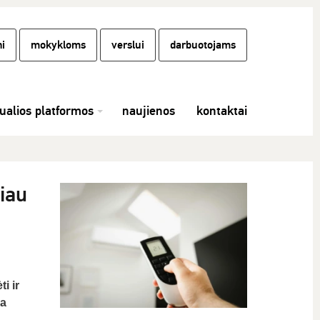
i
mokykloms
verslui
darbuotojams
tualios platformos
naujienos
kontaktai
iau
i ir
ia