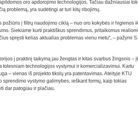
pildomos oro apdorojimo technologijos. Tačiau dažniausiai tok
ą problemą, yra sudėtingi ar turi kitų ribojimų.
 požiūris į filtrų naudojimo ciklą – nuo oro kokybės ir higienos ik
umo. Siekiame kurti praktiškus sprendimus, pritaikomus realiom
us spręsti kelias aktualias problemas vienu metu“, – pažymi S
torijos į praktinį taikymą jau žengtas ir kitas svarbus žingsnis – į
a tolesniam technologijos vystymui ir komercializavimui. Kartu
ga – vienas iš projekto tikslų yra patentavimas. Ateityje KTU
io sprendimo vystymo galimybes, ieškant formų, kaip tokias
ti dar patogiau ir plačiau.