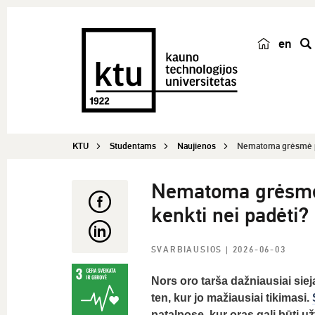
en
p
a
i
e
š
KTU
Studentams
Naujienos
Nematoma grėsmė pat
k
a
Nematoma grėsmė pa
kenkti nei padėti?
SVARBIAUSIOS
| 2026-06-03
Nors oro tarša dažniausiai sieja
ten, kur jo mažiausiai tikimasi.
patalpose, kur oras gali būti u