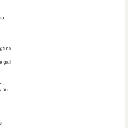
io
lgti ne
a gali
a,
viau
s