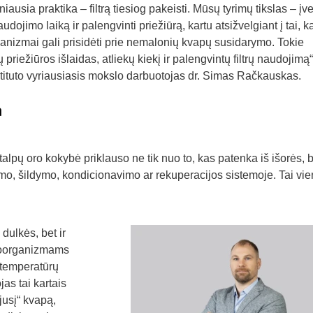
iausia praktika – filtrą tiesiog pakeisti. Mūsų tyrimų tikslas – įver
audojimo laiką ir palengvinti priežiūrą, kartu atsižvelgiant į tai, k
ganizmai gali prisidėti prie nemalonių kvapų susidarymo. Tokie
priežiūros išlaidas, atliekų kiekį ir palengvintų filtrų naudojimą“
ituto vyriausiasis mokslo darbuotojas dr. Simas Račkauskas.
a
pų oro kokybė priklauso ne tik nuo to, kas patenka iš išorės, be
imo, šildymo, kondicionavimo ar rekuperacijos sistemoje. Tai vi
 dulkės, bet ir
roorganizmams
 temperatūrų
as tai kartais
jusį“ kvapą,