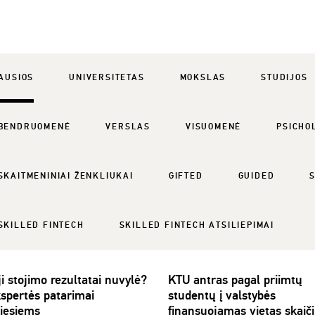
AUSIOS
UNIVERSITETAS
MOKSLAS
STUDIJOS
BENDRUOMENĖ
VERSLAS
VISUOMENĖ
PSICHO
SKAITMENINIAI ŽENKLIUKAI
GIFTED
GUIDED
SKILLED FINTECH
SKILLED FINTECH ATSILIEPIMAI
i stojimo rezultatai nuvylė?
KTU antras pagal priimtų
spertės patarimai
studentų į valstybės
tiesiems
finansuojamas vietas skaiči