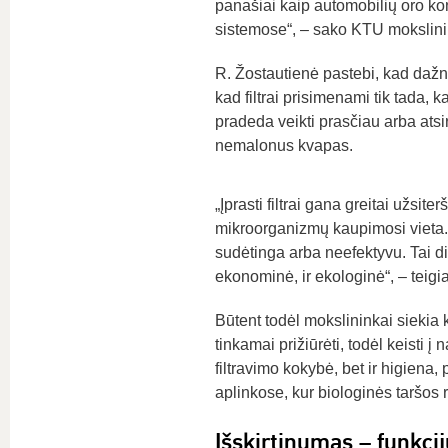
panašiai kaip automobilių oro k
sistemose“, – sako KTU mokslini
R. Žostautienė pastebi, kad dažni
kad filtrai prisimenami tik tada, k
pradeda veikti prasčiau arba ats
nemalonus kvapas.
„Įprasti filtrai gana greitai užsit
mikroorganizmų kaupimosi vieta. D
sudėtinga arba neefektyvu. Tai didi
ekonominė, ir ekologinė“, – teigi
Būtent todėl mokslininkai siekia ke
tinkamai prižiūrėti, todėl keisti į
filtravimo kokybė, bet ir higiena
aplinkose, kur biologinės taršos r
Išskirtinumas – funkci