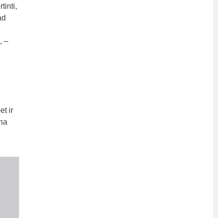
tinti,
ad
, –
t ir
ena