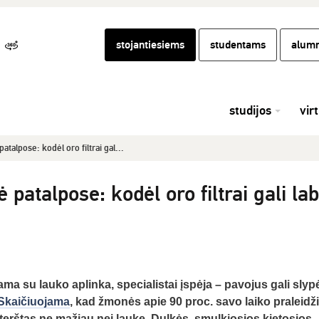
stojantiesiems
studentams
alumn
studijos
vir
alpose: kodėl oro filtrai gal...
talpose: kodėl oro filtrai gali lab
ma su lauko aplinka, specialistai įspėja – pavojus gali slypėt
Skaičiuojama
, kad žmonės apie 90 proc. savo laiko praleidž
žterštas ne mažiau nei lauke. Dulkės, smulkiosios kietosios