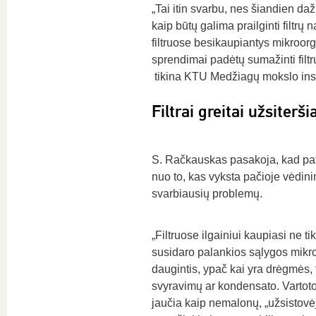
„Tai itin svarbu, nes šiandien dažn
kaip būtų galima prailginti filtrų n
filtruose besikaupiantys mikroor
sprendimai padėtų sumažinti filtrų 
tikina KTU Medžiagų mokslo inst
Filtrai greitai užsiterši
S. Račkauskas pasakoja, kad patal
nuo to, kas vyksta pačioje vėdin
svarbiausių problemų.
„Filtruose ilgainiui kaupiasi ne tik
susidaro palankios sąlygos mik
daugintis, ypač kai yra drėgmės,
svyravimų ar kondensato. Vartotoj
jaučia kaip nemalonų, „užsistovė