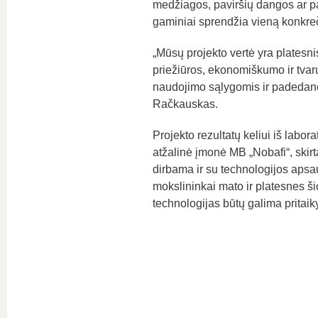
medžiagos, paviršių dangos ar pa
gaminiai sprendžia vieną konkreči
„Mūsų projekto vertė yra platesnis
priežiūros, ekonomiškumo ir tvar
naudojimo sąlygomis ir padedanči
Račkauskas.
Projekto rezultatų keliui iš labora
atžalinė įmonė MB „Nobafi“, skirt
dirbama ir su technologijos apsau
mokslininkai mato ir platesnes š
technologijas būtų galima pritaiky