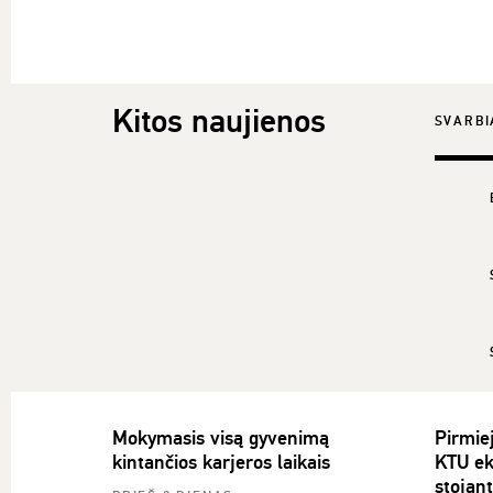
Kitos naujienos
SVARBI
Mokymasis visą gyvenimą
Pirmiej
kintančios karjeros laikais
KTU ek
stojan