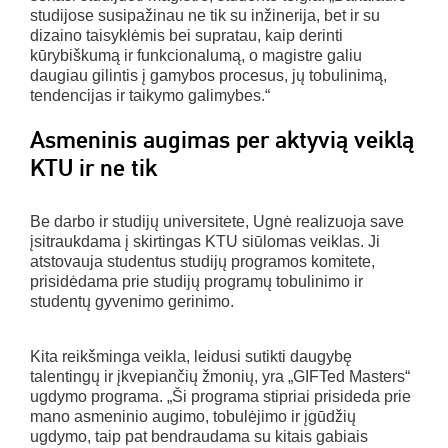
studijose susipažinau ne tik su inžinerija, bet ir su
dizaino taisyklėmis bei supratau, kaip derinti
kūrybiškumą ir funkcionalumą, o magistre galiu
daugiau gilintis į gamybos procesus, jų tobulinimą,
tendencijas ir taikymo galimybes.“
Asmeninis augimas per aktyvią veiklą
KTU ir ne tik
Be darbo ir studijų universitete, Ugnė realizuoja save
įsitraukdama į skirtingas KTU siūlomas veiklas. Ji
atstovauja studentus studijų programos komitete,
prisidėdama prie studijų programų tobulinimo ir
studentų gyvenimo gerinimo.
Kita reikšminga veikla, leidusi sutikti daugybę
talentingų ir įkvepiančių žmonių, yra „GIFTed Masters“
ugdymo programa. „Ši programa stipriai prisideda prie
mano asmeninio augimo, tobulėjimo ir įgūdžių
ugdymo, taip pat bendraudama su kitais gabiais