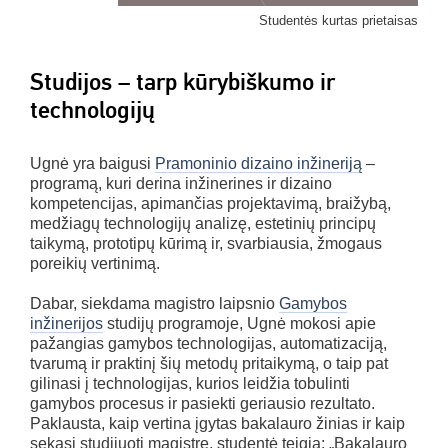
Studentės kurtas prietaisas
Studijos – tarp kūrybiškumo ir
technologijų
Ugnė yra baigusi
Pramoninio dizaino inžineriją
–
programą, kuri derina inžinerines ir dizaino
kompetencijas, apimančias projektavimą, braižybą,
medžiagų technologijų analizę, estetinių principų
taikymą, prototipų kūrimą ir, svarbiausia, žmogaus
poreikių vertinimą.
Dabar, siekdama magistro laipsnio
Gamybos
inžinerijos
studijų programoje, Ugnė mokosi apie
pažangias gamybos technologijas, automatizaciją,
tvarumą ir praktinį šių metodų pritaikymą, o taip pat
gilinasi į technologijas, kurios leidžia tobulinti
gamybos procesus ir pasiekti geriausio rezultato.
Paklausta, kaip vertina įgytas bakalauro žinias ir kaip
sekasi studijuoti magistre, studentė teigia: „Bakalauro