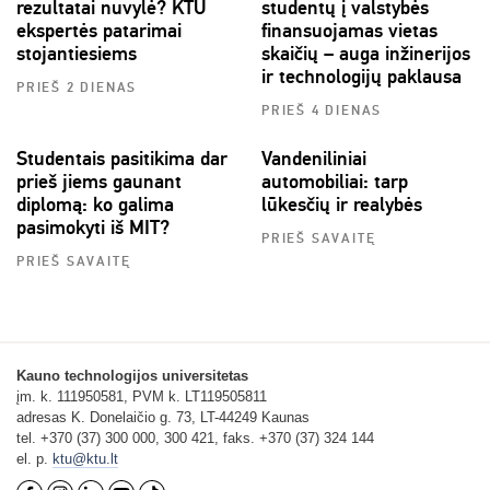
rezultatai nuvylė? KTU
studentų į valstybės
ekspertės patarimai
finansuojamas vietas
stojantiesiems
skaičių – auga inžinerijos
ir technologijų paklausa
PRIEŠ 2 DIENAS
PRIEŠ 4 DIENAS
Studentais pasitikima dar
Vandeniliniai
prieš jiems gaunant
automobiliai: tarp
diplomą: ko galima
lūkesčių ir realybės
pasimokyti iš MIT?
PRIEŠ SAVAITĘ
PRIEŠ SAVAITĘ
Kauno technologijos universitetas
įm. k. 111950581, PVM k. LT119505811
adresas K. Donelaičio g. 73, LT-44249 Kaunas
tel. +370 (37) 300 000, 300 421, faks. +370 (37) 324 144
el. p.
ktu@ktu.lt