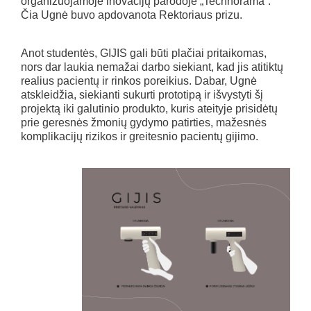
organizuojamoje inovacijų parodoje „Technorama“.
Čia Ugnė buvo apdovanota Rektoriaus prizu.
Anot studentės, GIJIS gali būti plačiai pritaikomas,
nors dar laukia nemažai darbo siekiant, kad jis atitiktų
realius pacientų ir rinkos poreikius. Dabar, Ugnė
atskleidžia, siekianti sukurti prototipą ir išvystyti šį
projektą iki galutinio produkto, kuris ateityje prisidėtų
prie geresnės žmonių gydymo patirties, mažesnės
komplikacijų rizikos ir greitesnio pacientų gijimo.