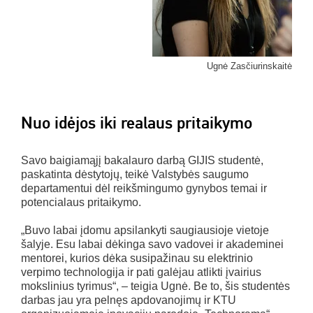
Ugnė Zasčiurinskaitė
Nuo idėjos iki realaus pritaikymo
Savo baigiamąjį bakalauro darbą GIJIS studentė,
paskatinta dėstytojų, teikė Valstybės saugumo
departamentui dėl reikšmingumo gynybos temai ir
potencialaus pritaikymo.
„Buvo labai įdomu apsilankyti saugiausioje vietoje
šalyje. Esu labai dėkinga savo vadovei ir akademinei
mentorei, kurios dėka susipažinau su elektrinio
verpimo technologija ir pati galėjau atlikti įvairius
mokslinius tyrimus“, – teigia Ugnė. Be to, šis studentės
darbas jau yra pelnęs apdovanojimų ir KTU