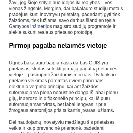
žavi, jog šioje srityje nuo idėjos iki realybės – vos
vienas žingsnis. Mergina, dar bakalauro studijų metais
pradėjusi kurti inovatyvų prietaisą, padedantį gyti tiek
žaizdoms, tiek lūžiams, savo darbus šiandien tęsia
Gamybos inžinerijos
magistro studijų programoje ir
siekia sukurti realaus prietaiso prototipą.
Pirmoji pagalba nelaimės vietoje
Ugnės bakalauro baigiamasis darbas GIJIS yra
prietaisas, skirtas suteikti pirmąją pagalbą nelaimės
vietoje – pasirūpinti žaizdomis ir lūžiais. Dvifunkcio
prietaiso veikimas paremtas dviem principais:
elektrinio verpimo principu, kai ant žaizdos
suformuojama plona neaustinė danga iš labai plonų
gijų, ir aerozolinio flakonėlio principu, kai iš putų
suformuojamas tvirtas, bet labai lengvas ir prie
žmogaus anatomijos prisitaikantis įtvaras lūžiams.
Dėl naudojamų inovatyvių medžiagų šis prietaisas
veikia ir kaip prevencinė priemonė, padedanti