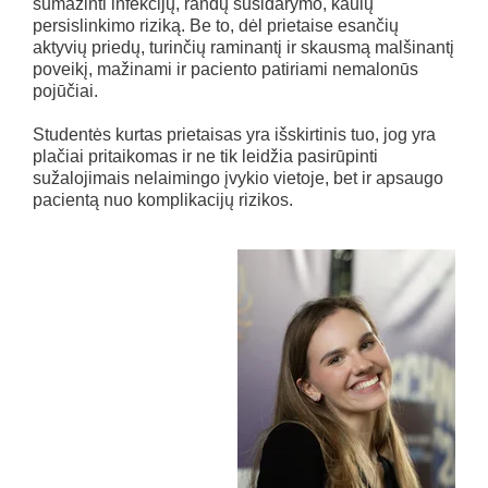
sumažinti infekcijų, randų susidarymo, kaulų
persislinkimo riziką. Be to, dėl prietaise esančių
aktyvių priedų, turinčių raminantį ir skausmą malšinantį
poveikį, mažinami ir paciento patiriami nemalonūs
pojūčiai.
Studentės kurtas prietaisas yra išskirtinis tuo, jog yra
plačiai pritaikomas ir ne tik leidžia pasirūpinti
sužalojimais nelaimingo įvykio vietoje, bet ir apsaugo
pacientą nuo komplikacijų rizikos.