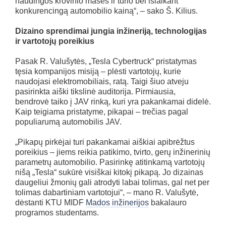
naudingos krovinio masės ir tūrio bei išlaikant
konkurencingą automobilio kainą“, – sako Š. Kilius.
Dizaino sprendimai jungia inžineriją, technologijas
ir vartotojų poreikius
Pasak R. Valušytės, „Tesla Cybertruck“ pristatymas
tęsia kompanijos misiją – plėsti vartotojų, kurie
naudojasi elektromobiliais, ratą. Taigi šiuo atveju
pasirinkta aiški tikslinė auditorija. Pirmiausia,
bendrovė taiko į JAV rinką, kuri yra pakankamai didelė.
Kaip teigiama pristatyme, pikapai – trečias pagal
populiarumą automobilis JAV.
„Pikapų pirkėjai turi pakankamai aiškiai apibrėžtus
poreikius – jiems reikia patikimo, tvirto, gerų inžinerinių
parametrų automobilio. Pasirinkę atitinkamą vartotojų
nišą „Tesla“ sukūrė visiškai kitokį pikapą. Jo dizainas
daugeliui žmonių gali atrodyti labai tolimas, gal net per
tolimas dabartiniam vartotojui“, – mano R. Valušytė,
dėstanti KTU MIDF
Mados inžinerijos
bakalauro
programos studentams.