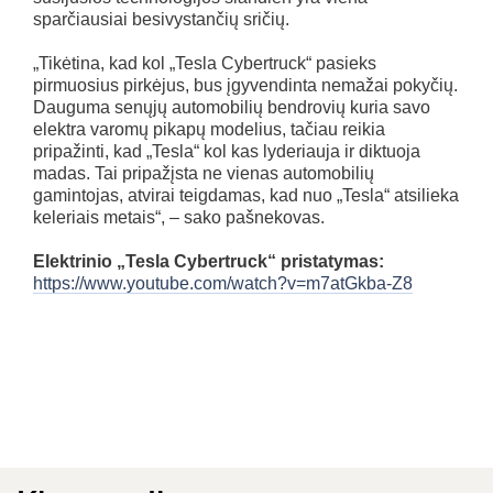
sparčiausiai besivystančių sričių.
„Tikėtina, kad kol „Tesla Cybertruck“ pasieks
pirmuosius pirkėjus, bus įgyvendinta nemažai pokyčių.
Dauguma senųjų automobilių bendrovių kuria savo
elektra varomų pikapų modelius, tačiau reikia
pripažinti, kad „Tesla“ kol kas lyderiauja ir diktuoja
madas. Tai pripažįsta ne vienas automobilių
gamintojas, atvirai teigdamas, kad nuo „Tesla“ atsilieka
keleriais metais“, – sako pašnekovas.
Elektrinio „Tesla Cybertruck“ pristatymas:
https://www.youtube.com/watch?v=m7atGkba-Z8