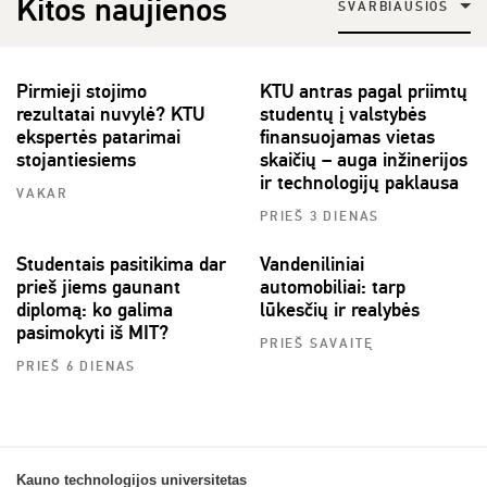
Kitos naujienos
SVARBIAUSIOS
Pirmieji stojimo
KTU antras pagal priimtų
rezultatai nuvylė? KTU
studentų į valstybės
ekspertės patarimai
finansuojamas vietas
stojantiesiems
skaičių – auga inžinerijos
ir technologijų paklausa
VAKAR
PRIEŠ 3 DIENAS
Studentais pasitikima dar
Vandeniliniai
prieš jiems gaunant
automobiliai: tarp
diplomą: ko galima
lūkesčių ir realybės
pasimokyti iš MIT?
PRIEŠ SAVAITĘ
PRIEŠ 6 DIENAS
Kauno technologijos universitetas