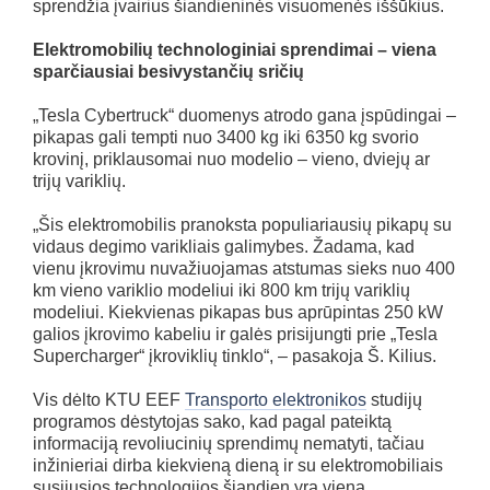
sprendžia įvairius šiandieninės visuomenės iššūkius.
Elektromobilių technologiniai sprendimai – viena
sparčiausiai besivystančių sričių
„Tesla Cybertruck“ duomenys atrodo gana įspūdingai –
pikapas gali tempti nuo 3400 kg iki 6350 kg svorio
krovinį, priklausomai nuo modelio – vieno, dviejų ar
trijų variklių.
„Šis elektromobilis pranoksta populiariausių pikapų su
vidaus degimo varikliais galimybes. Žadama, kad
vienu įkrovimu nuvažiuojamas atstumas sieks nuo 400
km vieno variklio modeliui iki 800 km trijų variklių
modeliui. Kiekvienas pikapas bus aprūpintas 250 kW
galios įkrovimo kabeliu ir galės prisijungti prie „Tesla
Supercharger“ įkroviklių tinklo“, – pasakoja Š. Kilius.
Vis dėlto KTU EEF
Transporto elektronikos
studijų
programos dėstytojas sako, kad pagal pateiktą
informaciją revoliucinių sprendimų nematyti, tačiau
inžinieriai dirba kiekvieną dieną ir su elektromobiliais
susijusios technologijos šiandien yra viena