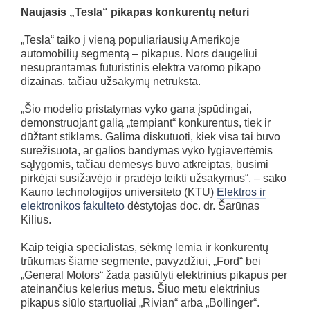
Naujasis „Tesla“ pikapas konkurentų neturi
„Tesla“ taiko į vieną populiariausių Amerikoje
automobilių segmentą – pikapus. Nors daugeliui
nesuprantamas futuristinis elektra varomo pikapo
dizainas, tačiau užsakymų netrūksta.
„Šio modelio pristatymas vyko gana įspūdingai,
demonstruojant galią „tempiant“ konkurentus, tiek ir
dūžtant stiklams. Galima diskutuoti, kiek visa tai buvo
surežisuota, ar galios bandymas vyko lygiavertėmis
sąlygomis, tačiau dėmesys buvo atkreiptas, būsimi
pirkėjai susižavėjo ir pradėjo teikti užsakymus“, – sako
Kauno technologijos universiteto (KTU)
Elektros ir
elektronikos fakulteto
dėstytojas doc. dr. Šarūnas
Kilius.
Kaip teigia specialistas, sėkmę lemia ir konkurentų
trūkumas šiame segmente, pavyzdžiui, „Ford“ bei
„General Motors“ žada pasiūlyti elektrinius pikapus per
ateinančius kelerius metus. Šiuo metu elektrinius
pikapus siūlo startuoliai „Rivian“ arba „Bollinger“.