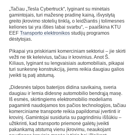
„Tačiau „Tesla Cybertruck“, lyginant su minėtais
gamintojais, turi mažesnę pradinę kainą, išvystytą
greito įkrovimo stotelių tinklą, o leidžiantis į tolimesnes
keliones tai yra išties labai svarbu“, – paaiškina KTU
EEF
Transporto elektronikos
studijų programos
dėstytojas.
Pikapai yra priskiriami komerciniam sektoriui – jie skirti
vežti ne tik keleivius, tačiau ir krovinius. Anot Š.
Kiliaus, lyginant su lengvaisiais automobiliais, pikapai
turi sunkesnę konstrukciją, jiems reikia daugiau galios
įveikti tą patį atstumą.
„Didesnės talpos baterijos didina savikainą, sveria
daugiau ir lemia didesnę automobilio bendrąją masę.
Iš esmės, skirtingiems elektromobilio modeliams
pagaminti naudojamos tos pačios technologijos, tačiau
komerciniame transporte reikia papildomai įvertinti ir
krovinį. Gamintojai susiduria su pagrindiniu iššūkiu –
užtikrinti, kad transporto priemonė galėtų įveikti
pakankamą atstumą vienu įkrovimu, neaukojant