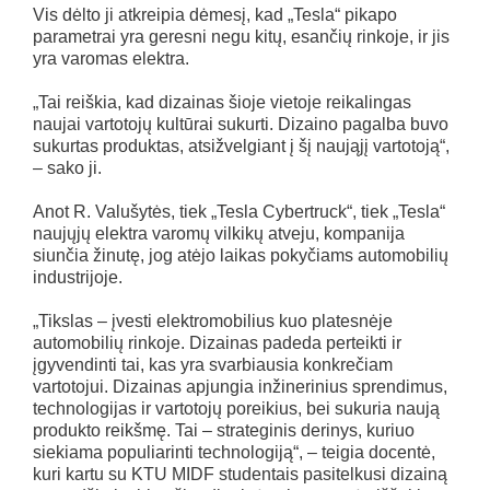
Vis dėlto ji atkreipia dėmesį, kad „Tesla“ pikapo
parametrai yra geresni negu kitų, esančių rinkoje, ir jis
yra varomas elektra.
„Tai reiškia, kad dizainas šioje vietoje reikalingas
naujai vartotojų kultūrai sukurti. Dizaino pagalba buvo
sukurtas produktas, atsižvelgiant į šį naująjį vartotoją“,
– sako ji.
Anot R. Valušytės, tiek „Tesla Cybertruck“, tiek „Tesla“
naujųjų elektra varomų vilkikų atveju, kompanija
siunčia žinutę, jog atėjo laikas pokyčiams automobilių
industrijoje.
„Tikslas – įvesti elektromobilius kuo platesnėje
automobilių rinkoje. Dizainas padeda perteikti ir
įgyvendinti tai, kas yra svarbiausia konkrečiam
vartotojui. Dizainas apjungia inžinerinius sprendimus,
technologijas ir vartotojų poreikius, bei sukuria naują
produkto reikšmę. Tai – strateginis derinys, kuriuo
siekiama populiarinti technologiją“, – teigia docentė,
kuri kartu su KTU MIDF studentais pasitelkusi dizainą