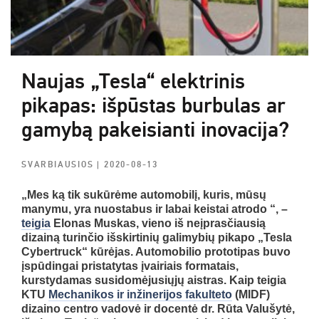
Naujas „Tesla“ elektrinis
pikapas: išpūstas burbulas ar
gamybą pakeisianti inovacija?
SVARBIAUSIOS
| 2020-08-13
„Mes ką tik sukūrėme automobilį, kuris, mūsų
manymu, yra nuostabus ir labai keistai atrodo “, –
teigia
Elonas Muskas, vieno iš neįprasčiausią
dizainą turinčio išskirtinių galimybių pikapo „Tesla
Cybertruck“ kūrėjas. Automobilio prototipas buvo
įspūdingai pristatytas įvairiais formatais,
kurstydamas susidomėjusiųjų aistras. Kaip teigia
KTU
Mechanikos ir inžinerijos fakulteto
(MIDF)
dizaino centro vadovė ir docentė dr. Rūta Valušytė,