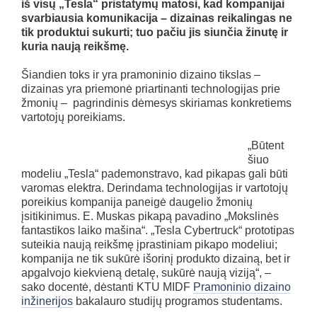
iš visų „Tesla“ pristatymų matosi, kad kompanijai
svarbiausia komunikacija – dizainas reikalingas ne
tik produktui sukurti; tuo pačiu jis siunčia žinutę ir
kuria naują reikšmę.
Šiandien toks ir yra pramoninio dizaino tikslas –
dizainas yra priemonė priartinanti technologijas prie
žmonių – pagrindinis dėmesys skiriamas konkretiems
vartotojų poreikiams.
„Būtent
šiuo
modeliu „Tesla“ pademonstravo, kad pikapas gali būti
varomas elektra. Derindama technologijas ir vartotojų
poreikius kompanija paneigė daugelio žmonių
įsitikinimus. E. Muskas pikapą pavadino „Mokslinės
fantastikos laiko mašina“. „Tesla Cybertruck“ prototipas
suteikia naują reikšmę įprastiniam pikapo modeliui;
kompanija ne tik sukūrė išorinį produkto dizainą, bet ir
apgalvojo kiekvieną detalę, sukūrė naują viziją“, –
sako docentė, dėstanti KTU MIDF
Pramoninio dizaino
inžinerijos
bakalauro studijų programos studentams.