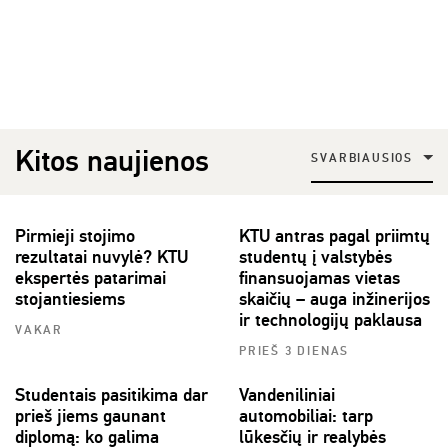
Kitos naujienos
SVARBIAUSIOS
Pirmieji stojimo
KTU antras pagal priimtų
rezultatai nuvylė? KTU
studentų į valstybės
ekspertės patarimai
finansuojamas vietas
stojantiesiems
skaičių – auga inžinerijos
ir technologijų paklausa
VAKAR
PRIEŠ 3 DIENAS
Studentais pasitikima dar
Vandeniliniai
prieš jiems gaunant
automobiliai: tarp
diplomą: ko galima
lūkesčių ir realybės