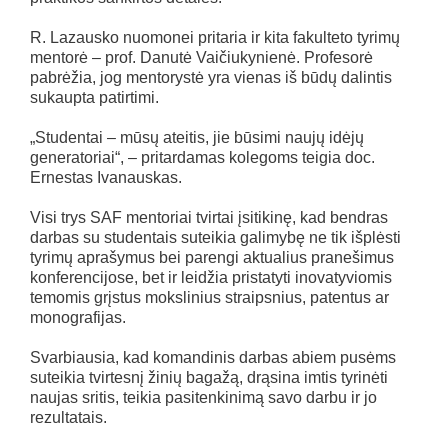
R. Lazausko nuomonei pritaria ir kita fakulteto tyrimų
mentorė – prof. Danutė Vaičiukynienė. Profesorė
pabrėžia, jog mentorystė yra vienas iš būdų dalintis
sukaupta patirtimi.
„Studentai – mūsų ateitis, jie būsimi naujų idėjų
generatoriai“, – pritardamas kolegoms teigia doc.
Ernestas Ivanauskas.
Visi trys SAF mentoriai tvirtai įsitikinę, kad bendras
darbas su studentais suteikia galimybę ne tik išplėsti
tyrimų aprašymus bei parengi aktualius pranešimus
konferencijose, bet ir leidžia pristatyti inovatyviomis
temomis grįstus mokslinius straipsnius, patentus ar
monografijas.
Svarbiausia, kad komandinis darbas abiem pusėms
suteikia tvirtesnį žinių bagažą, drąsina imtis tyrinėti
naujas sritis, teikia pasitenkinimą savo darbu ir jo
rezultatais.