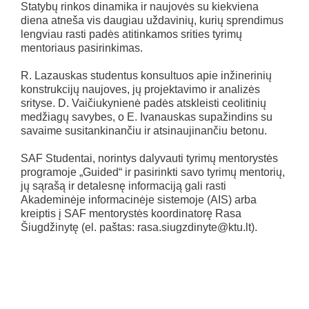
Statybų rinkos dinamika ir naujovės su kiekviena
diena atneša vis daugiau uždavinių, kurių sprendimus
lengviau rasti padės atitinkamos srities tyrimų
mentoriaus pasirinkimas.
R. Lazauskas studentus konsultuos apie inžinerinių
konstrukcijų naujoves, jų projektavimo ir analizės
srityse. D. Vaičiukynienė padės atskleisti ceolitinių
medžiagų savybes, o E. Ivanauskas supažindins su
savaime susitankinančiu ir atsinaujinančiu betonu.
SAF Studentai, norintys dalyvauti tyrimų mentorystės
programoje „Guided“ ir pasirinkti savo tyrimų mentorių,
jų sąrašą ir detalesnę informaciją gali rasti
Akademinėje informacinėje sistemoje (AIS) arba
kreiptis į SAF mentorystės koordinatorę Rasa
Šiugdžinytę (el. paštas: rasa.siugzdinyte@ktu.lt).