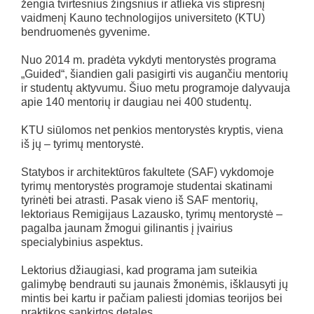
žengia tvirtesnius žingsnius ir atlieka vis stipresnį
vaidmenį Kauno technologijos universiteto (KTU)
bendruomenės gyvenime.
Nuo 2014 m. pradėta vykdyti mentorystės programa
„Guided“, šiandien gali pasigirti vis augančiu mentorių
ir studentų aktyvumu. Šiuo metu programoje dalyvauja
apie 140 mentorių ir daugiau nei 400 studentų.
KTU siūlomos net penkios mentorystės kryptis, viena
iš jų – tyrimų mentorystė.
Statybos ir architektūros fakultete (SAF) vykdomoje
tyrimų mentorystės programoje studentai skatinami
tyrinėti bei atrasti. Pasak vieno iš SAF mentorių,
lektoriaus Remigijaus Lazausko, tyrimų mentorystė –
pagalba jaunam žmogui gilinantis į įvairius
specialybinius aspektus.
Lektorius džiaugiasi, kad programa jam suteikia
galimybę bendrauti su jaunais žmonėmis, išklausyti jų
mintis bei kartu ir pačiam paliesti įdomias teorijos bei
praktikos sankirtos detales.