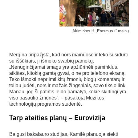
Akimirkos iš „Erasmus+“ mainų
Mergina pripažįsta, kad nors mainuose ir teko susidurti
su iššūkiais, ji išmoko svarbių pamokų.
„Nenuginčijamai smagu yra apžiūrinėti paminklus,
aikštes, kitokią gamtą gyvai, o ne pro telefono ekraną.
Teko išmokti nepriimti kitų žmonių blogų komentarų ir
toliau judėti, nors ir mažais žingsniais, savo tikslo link.
Manau, jog ši patirtis leido pamatyti, kokie skirtingi yra
viso pasaulio žmonės“, – pasakoja Muzikos
technologijų programos studentė.
Tarp ateities planų – Eurovizija
Baigusi bakalauro studijas, Kamilė planuoja siekti