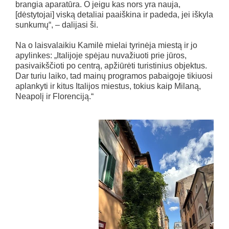
brangia aparatūra. O jeigu kas nors yra nauja,
[dėstytojai] viską detaliai paaiškina ir padeda, jei iškyla
sunkumų“, – dalijasi ši.
Na o laisvalaikiu Kamilė mielai tyrinėja miestą ir jo
apylinkes: „Italijoje spėjau nuvažiuoti prie jūros,
pasivaikščioti po centrą, apžiūrėti turistinius objektus.
Dar turiu laiko, tad mainų programos pabaigoje tikiuosi
aplankyti ir kitus Italijos miestus, tokius kaip Milaną,
Neapolį ir Florenciją.“