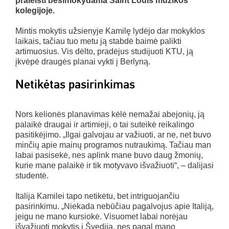
praleisti besimokydama Saint Louis muzikos
kolegijoje.
Mintis mokytis užsienyje Kamilę lydėjo dar mokyklos
laikais, tačiau tuo metu ją stabdė baimė palikti
artimuosius. Vis dėlto, pradėjus studijuoti KTU, ją
įkvėpė draugės planai vykti į Berlyną.
Netikėtas pasirinkimas
Nors kelionės planavimas kėlė nemažai abejonių, ją
palaikė draugai ir artimieji, o tai suteikė reikalingo
pasitikėjimo. „Ilgai galvojau ar važiuoti, ar ne, net buvo
minčių apie mainų programos nutraukimą. Tačiau man
labai pasisekė, nes aplink mane buvo daug žmonių,
kurie mane palaikė ir tik motyvavo išvažiuoti“, – dalijasi
studentė.
Italija Kamilei tapo netikėtu, bet intriguojančiu
pasirinkimu. „Niekada nebūčiau pagalvojus apie Italiją,
jeigu ne mano kursiokė. Visuomet labai norėjau
išvažiuoti mokytis į Švediją, nes pagal mano