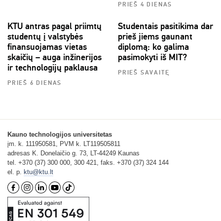
PRIEŠ 4 DIENAS
KTU antras pagal priimtų
Studentais pasitikima dar
studentų į valstybės
prieš jiems gaunant
finansuojamas vietas
diplomą: ko galima
skaičių – auga inžinerijos
pasimokyti iš MIT?
ir technologijų paklausa
PRIEŠ SAVAITĘ
PRIEŠ 6 DIENAS
Kauno technologijos universitetas
įm. k. 111950581, PVM k. LT119505811
adresas K. Donelaičio g. 73, LT-44249 Kaunas
tel. +370 (37) 300 000, 300 421, faks. +370 (37) 324 144
el. p.
ktu@ktu.lt