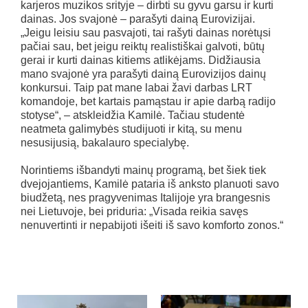
karjeros muzikos srityje – dirbti su gyvu garsu ir kurti
dainas. Jos svajonė – parašyti dainą Eurovizijai.
„Jeigu leisiu sau pasvajoti, tai rašyti dainas norėtųsi
pačiai sau, bet jeigu reiktų realistiškai galvoti, būtų
gerai ir kurti dainas kitiems atlikėjams. Didžiausia
mano svajonė yra parašyti dainą Eurovizijos dainų
konkursui. Taip pat mane labai žavi darbas LRT
komandoje, bet kartais pamąstau ir apie darbą radijo
stotyse“, – atskleidžia Kamilė. Tačiau studentė
neatmeta galimybės studijuoti ir kitą, su menu
nesusijusią, bakalauro specialybę.
Norintiems išbandyti mainų programą, bet šiek tiek
dvejojantiems, Kamilė pataria iš anksto planuoti savo
biudžetą, nes pragyvenimas Italijoje yra brangesnis
nei Lietuvoje, bei priduria: „Visada reikia savęs
nenuvertinti ir nepabijoti išeiti iš savo komforto zonos.“