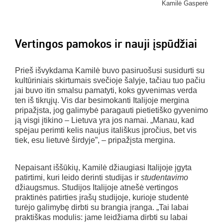
Kamilė Gasperė
Vertingos pamokos ir nauji įspūdžiai
Prieš išvykdama Kamilė buvo pasiruošusi susidurti su
kultūriniais skirtumais svečioje šalyje, tačiau tuo pačiu
jai buvo itin smalsu pamatyti, koks gyvenimas verda
ten iš tikrųjų. Vis dar besimokanti Italijoje mergina
pripažįsta, jog galimybė paragauti pietietiško gyvenimo
ją visgi įtikino – Lietuva yra jos namai. „Manau, kad
spėjau perimti kelis naujus itališkus įpročius, bet vis
tiek, esu lietuvė širdyje”, – pripažįsta mergina.
Nepaisant iššūkių, Kamilė džiaugiasi Italijoje įgyta
patirtimi, kuri leido derinti studijas ir
studentavimo
džiaugsmus. Studijos Italijoje atnešė vertingos
praktinės patirties įrašų studijoje, kurioje studentė
turėjo galimybę dirbti su brangia įranga. „Tai labai
praktiškas modulis: jame leidžiama dirbti su labai