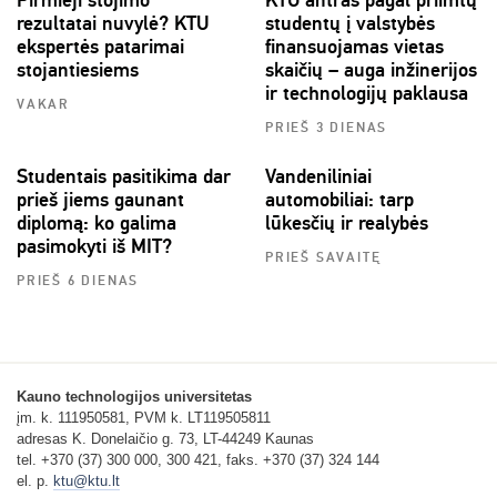
rezultatai nuvylė? KTU
studentų į valstybės
ekspertės patarimai
finansuojamas vietas
stojantiesiems
skaičių – auga inžinerijos
ir technologijų paklausa
VAKAR
PRIEŠ 3 DIENAS
Studentais pasitikima dar
Vandeniliniai
prieš jiems gaunant
automobiliai: tarp
diplomą: ko galima
lūkesčių ir realybės
pasimokyti iš MIT?
PRIEŠ SAVAITĘ
PRIEŠ 6 DIENAS
Kauno technologijos universitetas
įm. k. 111950581, PVM k. LT119505811
adresas K. Donelaičio g. 73, LT-44249 Kaunas
tel. +370 (37) 300 000, 300 421, faks. +370 (37) 324 144
el. p.
ktu@ktu.lt