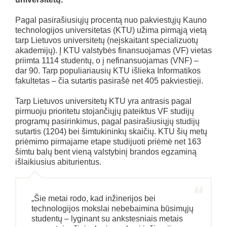
Pagal pasirašiusiųjų procentą nuo pakviestųjų Kauno
technologijos universitetas (KTU) užima pirmąją vietą
tarp Lietuvos universitetų (neįskaitant specializuotų
akademijų). Į KTU valstybės finansuojamas (VF) vietas
priimta 1114 studentų, o į nefinansuojamas (VNF) –
dar 90. Tarp populiariausių KTU išlieka Informatikos
fakultetas – čia sutartis pasirašė net 405 pakviestieji.
Tarp Lietuvos universitetų KTU yra antrasis pagal
pirmuoju prioritetu stojančiųjų pateiktus VF studijų
programų pasirinkimus, pagal pasirašiusiųjų studijų
sutartis (1204) bei šimtukininkų skaičių. KTU šių metų
priėmimo pirmajame etape studijuoti priėmė net 163
šimtu balų bent vieną valstybinį brandos egzaminą
išlaikiusius abiturientus.
„Šie metai rodo, kad inžinerijos bei
technologijos mokslai nebebaimina būsimųjų
studentų – lyginant su ankstesniais metais