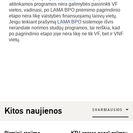
atitinkamos programos nėra galimybės pasirinkti VF
vietos, vadinasi, po LAMA BPO priėmimo pagrindinio
etapo nėra likę valstybės finansuojamų laisvų vietų.
Jeigu teikiant prašymą
LAMA BPO
sistemoje išvis
nerandate norimos studijų programos, tai reiškia, kad
po pagrindinio etapo joje nėra likę ne tik VF, bet ir VNF
vietų.
Kitos naujienos
SVARBIAUSIOS
Pirmieji stojimo
KTU antras pagal priimtų