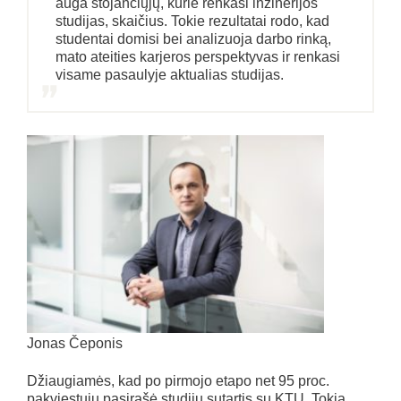
auga stojančiųjų, kurie renkasi inžinerijos
studijas, skaičius. Tokie rezultatai rodo, kad
studentai domisi bei analizuoja darbo rinką,
mato ateities karjeros perspektyvas ir renkasi
visame pasaulyje aktualias studijas.
Jonas Čeponis
Džiaugiamės, kad po pirmojo etapo net 95 proc.
pakviestųjų pasirašė studijų sutartis su KTU. Tokia