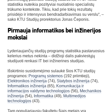
statistika nuteikia pozityviai nuolatinio specialistų
trūkumo kontekste. Tikiu, kad prie tokių rezultatų
prisidėjo ir intensyvus bendradarbiavimas su verslu“, ­–
sako KTU Studijų prorektorius Jonas Čeponis.
Pirmauja informatikos bei inžinerijos
mokslai
Lyderiaujančių studijų programų statistika pastaruosius
kelerius metus nekinta – didžioji dalis pakviestųjų
studijuoti renkasi IT bei inžinerines studijas.
Išskirtinio susidomėjimo sulaukė šios KTU studijų
programos:
Programų sistemos
(192 priimtieji),
Elektronikos inžinerija
(74),
Statybos inžinerija
(74),
Informatikos inžinerija
(65),
Komunikacija ir
informacijos valdymo technologijos
(56),
Mechanikos
inžinerija
(54),
Informatika
(49),
Multimedijos
technologijos
(43).
Tarp populiariausių fakultetų šiais metais yra