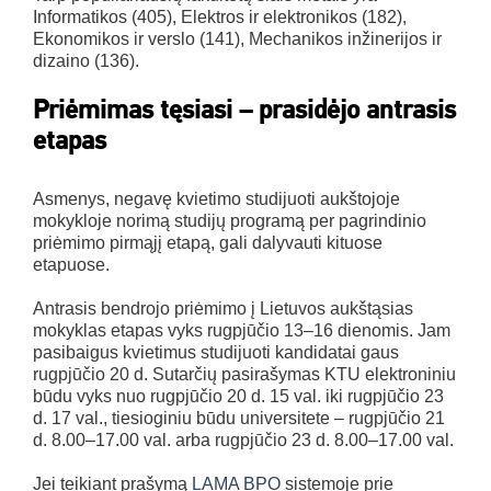
Informatikos (405), Elektros ir elektronikos (182),
Ekonomikos ir verslo (141), Mechanikos inžinerijos ir
dizaino (136).
Priėmimas tęsiasi – prasidėjo antrasis
etapas
Asmenys, negavę kvietimo studijuoti aukštojoje
mokykloje norimą studijų programą per pagrindinio
priėmimo pirmąjį etapą, gali dalyvauti kituose
etapuose.
Antrasis bendrojo priėmimo į Lietuvos aukštąsias
mokyklas etapas vyks rugpjūčio 13–16 dienomis. Jam
pasibaigus kvietimus studijuoti kandidatai gaus
rugpjūčio 20 d. Sutarčių pasirašymas KTU elektroniniu
būdu vyks nuo rugpjūčio 20 d. 15 val. iki rugpjūčio 23
d. 17 val., tiesioginiu būdu universitete – rugpjūčio 21
d. 8.00–17.00 val. arba rugpjūčio 23 d. 8.00–17.00 val.
Jei teikiant prašymą
LAMA BPO
sistemoje prie