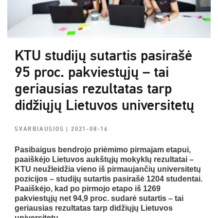
KTU studijų sutartis pasirašė
95 proc. pakviestųjų – tai
geriausias rezultatas tarp
didžiųjų Lietuvos universitetų
SVARBIAUSIOS
| 2021-08-16
Pasibaigus bendrojo priėmimo pirmajam etapui,
paaiškėjo Lietuvos aukštųjų mokyklų rezultatai –
KTU neužleidžia vieno iš pirmaujančių universitetų
pozicijos – studijų sutartis pasirašė 1204 studentai.
Paaiškėjo, kad po pirmojo etapo iš 1269
pakviestųjų net 94,9
proc. sudarė sutartis – tai
geriausias rezultatas tarp didžiųjų Lietuvos
universitetų.