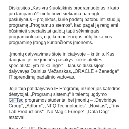
Diskusijos „Kas yra šiuolaikinis programuotojas ir kaip
juo tampama?“ metu buvo siekiama parengti
pasiūlymus – projektus, kurie padėtų patobulinti studijų
programą „Programų sistemos“, kad pagal ją rengiami
būsimieji specialistai galėtų tapti sėkmingais
programuotojais, o jų kompetencijos būtų tinkamos
programinę įrangą kuriančioms įmonėms.
„Įmonių dalyvavimas šioje iniciatyvoje – kritinis. Kas
daugiau, jei ne įmonės pasakys, kokie ateities
specialistai yra reikalingi?“ – klausė diskusijoje
dalyvavęs Dainius Mežanskas, „ORACLE + Zenedge“
IT sprendimų padalinio vadovas.
Joje taip pat dalyvavo IF Programų inžinerijos katedros
dėstytojai, „Programų sistemų“ ir talentų ugdymo
GIFTed
programos studentai bei įmonių – „Devbridge
Group“, „Adform“, „NFQ Technologies“, „Novitas“, „Tiny
Lab Productions“, „No Magic Europe“, „Data Dog“ –
atstovai.
Beje, KTU IF „Programų sistemos“ yra
populiariausia