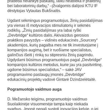
pradeda nelankyti paskaitų, laiku neatlieka ir praktinių
bei laboratorinių darbų,“ –įžvalgomis dalijosi KTU IF
dėstytojas Vytautas Bukšnaitis.
Ugdant sėkmingus programuotojus, žinių pasidalijimas
yra vienas iš motyvacijos stimuliatorių ir sėkmės
rodiklių. „Žinių pasidalijimas yra labai ryški
„Devbridge“ kultūros dalis. Akivaizdus gerosios
praktikos pavyzdys – vidinės edukacinės „Sourcery“
akademijos, kurių pagalba mes ne tik investuojame į
kompanijos augimą, bet ir ruošiame specialistus,
galinčius išeiti į rinką su stipresniu žinių pagrindu.
Ugdydami būsimus programuotojus pagal „Devbridge“
kompanijos kultūros metodus, kurie jau yra pasitvirtinę,
ugdome būsimus specialistus,“ – sakė JAV
programavimo paslaugų įmonės „Devbridge“
edukacinių projektų vadovė Gintarė Dzindzelėtaitė.
Pogramuotojo vaidmuo auga
D. Mežansko teigimu, programuotojo vaidmuo
šiuolaikinėje visuomenėje tampa kaip niekada
svarbus. „Įmonė negali sustoti inovacijos kelyje, o jei