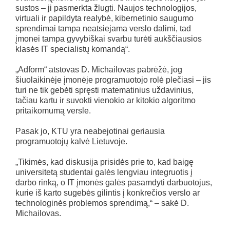
sustos – ji pasmerkta žlugti. Naujos technologijos,
virtuali ir papildyta realybė, kibernetinio saugumo
sprendimai tampa neatsiejama verslo dalimi, tad
įmonei tampa gyvybiškai svarbu turėti aukščiausios
klasės IT specialistų komandą“.
„Adform“ atstovas D. Michailovas pabrėžė, jog
šiuolaikinėje įmonėje programuotojo rolė plečiasi – jis
turi ne tik gebėti spręsti matematinius uždavinius,
tačiau kartu ir suvokti vienokio ar kitokio algoritmo
pritaikomumą versle.
Pasak jo, KTU yra neabejotinai geriausia
programuotojų kalvė Lietuvoje.
„Tikimės, kad diskusija prisidės prie to, kad baigę
universitetą studentai galės lengviau integruotis į
darbo rinką, o IT įmonės galės pasamdyti darbuotojus,
kurie iš karto sugebės gilintis į konkrečios verslo ar
technologinės problemos sprendimą,“ – sakė D.
Michailovas.