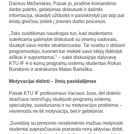
Dainius Mežanskas. Pasak jo, pradinė komandinio
darbo patirtis, gebėjimas diskutuoti ir dalintis
informacija, skaidyti užduotis ir pasiskirstyti jas taip pat
leistų greičiau įsilieti į įmonės darbo procesus.
„Toks susitikimas naudingas tuo, kad studentams
suteikiama galimybė diskutuoti su įmonių vadovais,
išsakyti savo mintis struktūrizuotai. Tai svarbu ir dirbant
programuotoju, kuomet turi mokėti savo idėją išdėstyti
aiškiai ir suprantamai,“ – sakė diskusijoje dalyvavę
KTU IF 4-o kursų programų sistemų studentas Rokas
Bundonis ir antrakursis Matas Bartaška.
Motyvacijai didinti – žinių pasidalijimas
Pasak KTU IF profesoriaus Vaciaus Juso, dėl didelio
skaičiaus norinčiųjų studijuoti programų sistemų
specialybę, susiduriama ir su motyvacijos problema –
nevienoda ne tik motyvacija, bet ir gebėjimai.
„Susidūrę su pirmomis nesėkmėmis mažiau motyvuoti
studentai paprasčiausiai praranda norą aktyviau dirbti,