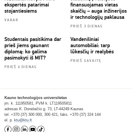
ekspertės patarimai
finansuojamas vietas
stojantiesiems
skaičių – auga inžinerijos
ir technologijų paklausa
VAKAR
PRIEŠ 3 DIENAS
Studentais pasitikima dar
Vandeniliniai
prieš jiems gaunant
automobiliai: tarp
diplomą: ko galima
lūkesčių ir realybės
pasimokyti iš MIT?
PRIEŠ SAVAITĘ
PRIEŠ 6 DIENAS
Kauno technologijos universitetas
įm. k. 111950581, PVM k. LT119505811
adresas K. Donelaičio g. 73, LT-44249 Kaunas
tel. +370 (37) 300 000, 300 421, faks. +370 (37) 324 144
el. p.
ktu@ktu.lt