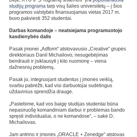
studijų programa
tarp visų šalies universitetų – į šios
programos valstybės finansuojamas vietas 2017 m.
buvo pakviesti 352 studentai.
Darbas komandoje – neatsiejama programuotojo
kasdienybės dalis
Pasak įmonei „Adform“ atstovavusio „Creative“ grupės
direktoriaus Danil Michailovo, nesugebėjimas
bendrauti ir įsiklausyti į kito nuomonę – viena
dažnesnių problemų.
Pasak jo, integruojant studentus į įmonės veiklą,
svarbu pabrėžti, kad visi darbuotojai sudėtingus
uždavinius sprendžia drauge.
„Pastebime, kad vos baigę studijas studentai būna
nepasiruošę komandiniam darbui ir problemas bando
spręsti individualiai, o ne komandose“, – sakė D.
Michailovas.
Jam antrino ir įmonės „ORACLE + Zenedge“ atstovas