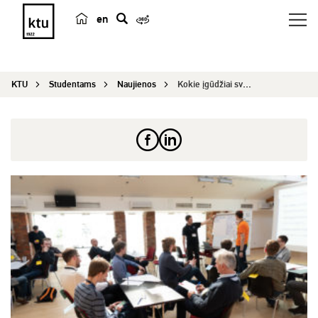
en
p
a
i
KTU
Studentams
Naujienos
Kokie įgūdžiai svarbiausi šiuolaikiniam programu...
e
š
k
a