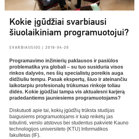
Kokie įgūdžiai svarbiausi
šiuolaikiniam programuotojui?
SVARBIAUSIOS
| 2018-04-20
Programavimo inžinierių paklausos ir pasiūlos
problematika yra globali – su tuo susiduria visos
rinkos dalyvės, nes šių specialistų poreikis auga
didžiuliu tempu. Pasak ekspertų, šiuo ir ateinančiu
laikotarpiu profesionalų trūkumas rinkoje toliau
didės. Kokie įgūdžiai tampa vis aktualesni karjerą
pradedantiems jauniesiems programuotojams?
Diskutuoti apie tai, kokių įgūdžių trūksta studijas
baigusiems programuotojams ir kaip reikėtų jas
tobulinti, verslo atstovus bei studentus pakvietė Kauno
technologijos universiteto (KTU) Informatikos
fakultetas (IF).