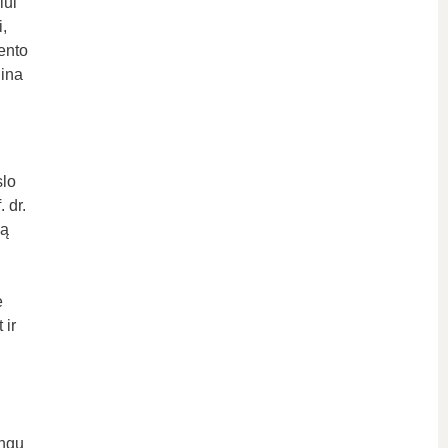
iui
,
ento
gina
slo
 dr.
ją
e
 ir
ingų