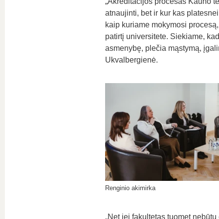
„Akreditacijos procesas Kauno tec
atnaujinti, bet ir kur kas platesne
kaip kuriame mokymosi procesą, 
patirtį universitete. Siekiame, kad 
asmenybę, plečia mąstymą, įgalina 
Ukvalbergienė.
Renginio akimirka
„Net jei fakultetas tuomet nebūtų