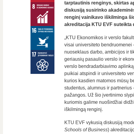
tarptautinis renginys, skirtas 
diskusiją susirinko akademinės
renginį vainikavo iškilminga ši
akreditacija KTU EVF suteikta 
„KTU Ekonomikos ir verslo fakulte
visai universiteto bendruomenei –
nuoseklaus darbo, ambicijos ir ti
geriausių pasaulio verslo ir ekon
verslo bendradarbiavimo aplinką,
puikiai atspindi ir universiteto 
kurios kasdien matomos mūsų be
studentus, alumnus ir partnerius
pažangos. Už šio įvertinimo sly
kuriomis galime nuoširdžiai didžiu
iškilmingą renginį.
KTU EVF vykusią diskusiją mode
Schools of Business
) akreditacij