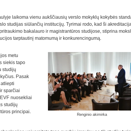
lyje laikoma vienu aukščiausių verslo mokyklų kokybės standa
slo studijas siūlančių institucijų. Tyrimai rodo, kad ši akreditacij
pritraukimo bakalauro ir magistrantūros studijose, stiprina moksl
itucijos tarptautinį matomumą ir konkurencingumą.
ijos metu
 siekis tapo
 studijų
okyčius. Pasak
atliepti
r sparčiai
 EVF nuosekliai
s studijų
ūros principai.
Renginio akimirka