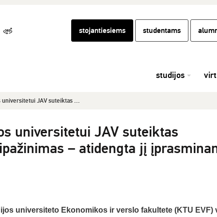
stojantiesiems
studentams
alumn
studijos
vir
universitetui JAV suteiktas ...
s universitetui JAV suteiktas
ripažinimas – atidengta jį įprasminan
jos universiteto Ekonomikos ir verslo fakultete (KTU EVF)