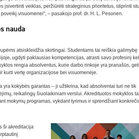
sivertinti veiklas, peržiūrėti strateginius prioritetus, stiprinti st
į poveikį visuomenei“, – pasakojo prof. dr. H. L. Pesonen.
os nauda
ėms atsiskleidžia skirtingai. Studentams tai reiškia galimybę
cijoje, ugdyti paklausias kompetencijas, atrasti savo profesinį kel
kyklos rengia absolventus, kurie darbo rinkoje yra pranašūs, ge
r kurti vertę organizacijose bei visuomenėje.
a kokybės garantas – ji užtikrina, kad absolventai turi ne tik
ebėjimų, reikalingų šiuolaikiniam verslui. Akredituotos mokyklos ta
iant mokymų programas, vykdant tyrimus ir sprendžiant konkreči
ši akreditacija
rptautinį