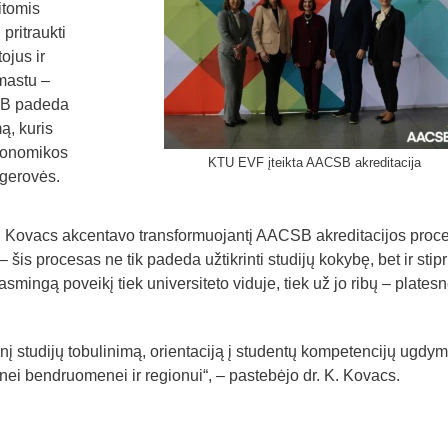
itomis
 pritraukti
ojus ir
 mastu –
SB padeda
ą, kuris
ekonomikos
KTU EVF įteikta AACSB akreditacija
 gerovės.
in Kovacs akcentavo transformuojantį AACSB akreditacijos proc
is procesas ne tik padeda užtikrinti studijų kokybę, bet ir stipr
rasmingą poveikį tiek universiteto viduje, tiek už jo ribų – platesn
nį studijų tobulinimą, orientaciją į studentų kompetencijų ugdym
nei bendruomenei ir regionui“, – pastebėjo dr. K. Kovacs.