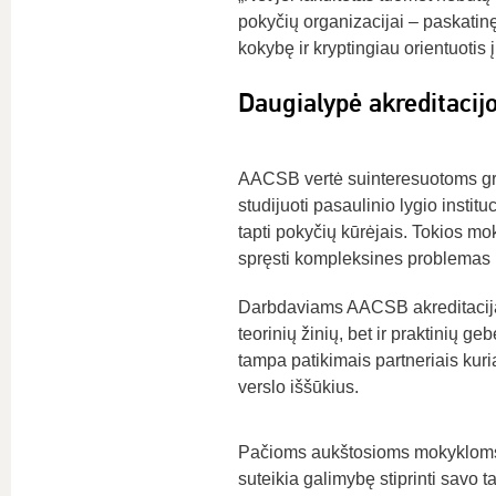
pokyčių organizacijai – paskatinęs į
kokybę ir kryptingiau orientuotis 
Daugialypė akreditacij
AACSB vertė suinteresuotoms grup
studijuoti pasaulinio lygio institu
tapti pokyčių kūrėjais. Tokios mo
spręsti kompleksines problemas i
Darbdaviams AACSB akreditacija yr
teorinių žinių, bet ir praktinių g
tampa patikimais partneriais kur
verslo iššūkius.
Pačioms aukštosioms mokykloms 
suteikia galimybę stiprinti savo ta