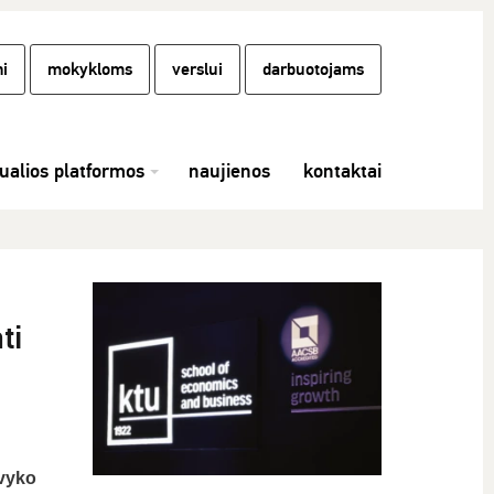
i
mokykloms
verslui
darbuotojams
tualios platformos
naujienos
kontaktai
ti
 vyko