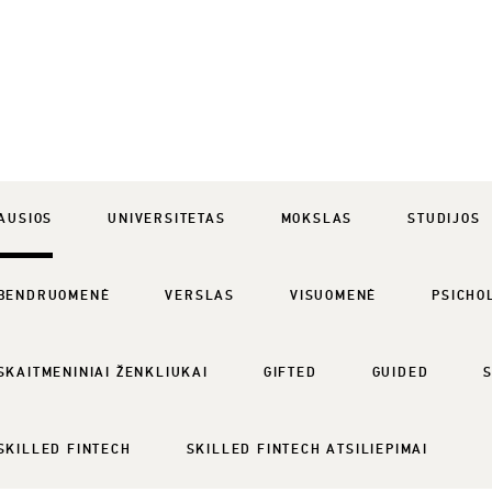
AUSIOS
UNIVERSITETAS
MOKSLAS
STUDIJOS
BENDRUOMENĖ
VERSLAS
VISUOMENĖ
PSICHO
SKAITMENINIAI ŽENKLIUKAI
GIFTED
GUIDED
SKILLED FINTECH
SKILLED FINTECH ATSILIEPIMAI