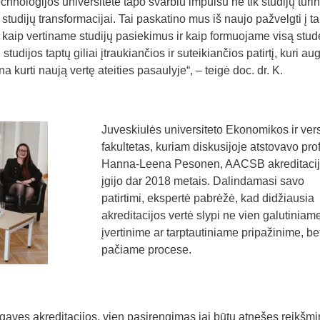
hnologijos universitete tapo svarbiu impulsu ne tik studijų turin
i studijų transformacijai. Tai paskatino mus iš naujo pažvelgti į tai
kaip vertiname studijų pasiekimus ir kaip formuojame visą stud
studijos taptų giliai įtraukiančios ir suteikiančios patirtį, kuri au
kurti naują vertę ateities pasaulyje“, – teigė doc. dr. K.
Juveskiulės universiteto Ekonomikos ir ver
fakultetas, kuriam diskusijoje atstovavo prof.
Hanna-Leena Pesonen, AACSB akreditaci
įgijo dar 2018 metais. Dalindamasi savo
patirtimi, ekspertė pabrėžė, kad didžiausia
akreditacijos vertė slypi ne vien galutiniam
įvertinime ar tarptautiniame pripažinime, bet
pačiame procese.
 gavęs akreditacijos, vien pasirengimas jai būtų atnešęs reikšm