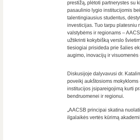
prestižą, plėtoti partnerystes su k
pasaulinio lygio institucijomis bei
talentingiausius studentus, dėstyt
investicijas. Tuo tarpu platesniu
valstybėms ir regionams – AAC
užtikrinti kokybišką verslo švietim
tiesiogiai prisideda prie šalies 
augimo, inovacijų ir visuomenės
Diskusijoje dalyvavusi dr. Katal
poveikį aukštosioms mokykloms – š
institucijos įsipareigojimą kurti p
bendruomenei ir regionui.
„AACSB principai skatina nuolati
ilgalaikės vertės kūrimą akademi