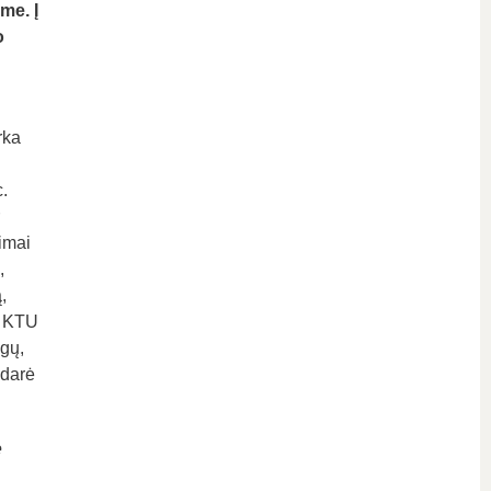
me. Į
o
rka
.
imai
,
,
e KTU
gų,
idarė
e