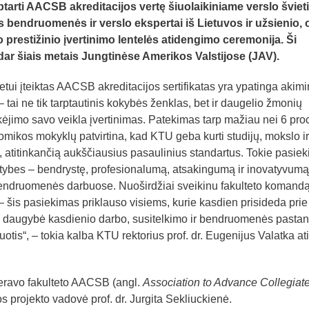
aptarti AACSB akreditacijos vertę šiuolaikiniame verslo švieti
 bendruomenės ir verslo ekspertai iš Lietuvos ir užsienio, 
o prestižinio įvertinimo lentelės atidengimo ceremonija. Ši
dar šiais metais Jungtinėse Amerikos Valstijose (JAV).
tui įteiktas AACSB akreditacijos sertifikatas yra ypatinga akimi
 tai ne tik tarptautinis kokybės ženklas, bet ir daugelio žmonių
kėjimo savo veikla įvertinimas. Patekimas tarp mažiau nei 6 proc
omikos mokyklų patvirtina, kad KTU geba kurti studijų, mokslo ir
 atitinkančią aukščiausius pasaulinius standartus. Tokie pasiek
vertybes – bendrystę, profesionalumą, atsakingumą ir inovatyvumą
ndruomenės darbuose. Nuoširdžiai sveikinu fakulteto komandą
 – šis pasiekimas priklauso visiems, kurie kasdien prisideda pri
pi daugybė kasdienio darbo, susitelkimo ir bendruomenės pastan
otis“, – tokia kalba KTU rektorius prof. dr. Eugenijus Valatka at
ravo fakulteto AACSB (angl.
Association to Advance Collegiat
os projekto vadovė prof. dr. Jurgita Sekliuckienė.