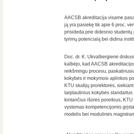
AACSB akreditacija visame pasau
ją yra pasiekę tik apie 6 proc. ver
prisideda prie didesnio studentų 
tyrimų potencialą bei didina inst
Doc. dr. K. Ukvalbergienė diskus
kalbėjo, kad AACSB akreditacijos
reikšmingu procesu, paskatinusiu
kokybės ir mokymosi aplinkos p
KTU studijų prorektorės, siekiant 
tarptautinius kokybės standartus i
kintančius išorės poreikius, KTU
vystomas kompetencijomis grįsta
modelis bei modulinės magistrant