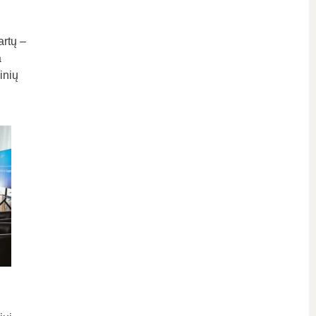
rtų –
a
inių