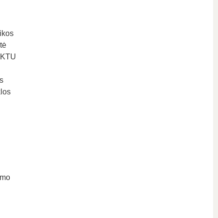
ikos
tė
e KTU
s
los
imo