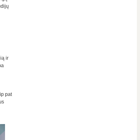
udijų
ią ir
ba
ip pat
us