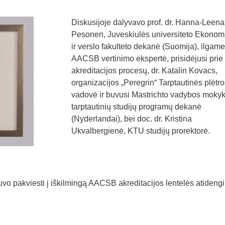
Diskusijoje dalyvavo prof. dr. Hanna-Leena
Pesonen, Juveskiulės universiteto Ekonom
ir verslo fakulteto dekanė (Suomija), ilgame
AACSB vertinimo ekspertė, prisidėjusi pri
akreditacijos procesų, dr. Katalin Kovacs,
organizacijos „Peregrin“ Tarptautinės plėtro
vadovė ir buvusi Mastrichto vadybos mokyk
tarptautinių studijų programų dekanė
(Nyderlandai), bei doc. dr. Kristina
Ukvalbergienė, KTU studijų prorektorė.
buvo pakviesti į iškilmingą AACSB akreditacijos lentelės atideng