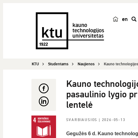
en
p
a
i
e
š
KTU
Studentams
Naujienos
Kauno technologijos 
k
a
Kauno technologijo
pasaulinio lygio p
lentelė
SVARBIAUSIOS
| 2026-05-13
Gegužės 6 d. Kauno technologi