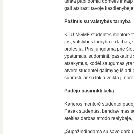
tenka papildomai domėtis ir kaip 
gali atsirasti tavoje kasdienybėje
Pažintis su valstybės tarnyba
KTU MGMF studentės mentore tapo
jos, valstybės tarnyba ir darbas, 
profesija. Prisijungdama prie šio
ypatumais, sudominti, paskatinti s
atsakymus, kodėl saugumas yra vi
atvėrė studentei galimybę iš arti
suprasti, ar su tokia veikla ji norėt
Padėjo pasirinkti kelią
Karjeros mentorė studentei padėjo 
Pasak studentės, bendravimas su 
ateities darbas atrodo realybėje,
„Supažindindama su savo darbu me