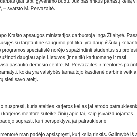
darbas gali tapti gyvenimo būdu. Juk pasirinkus panašų kelią vi
“, – svarsto M. Pervazaitė.
 Krašto apsaugos ministerijos darbuotoja Inga Žilaitytė. Pas
susijęs su tarptautine saugumo politika, yra daug iššūkių kelianti
s programos specialistė norėjo supažindinti studentus su profesi
užinoti daugiau apie Lietuvos (ir ne tik) kariuomenę ir rasti
so pasaulio dėmesio centre. M. Pervazaitės ir mentorės pažint
 pamatyti, kokia yra valstybės tarnautojo kasdienė darbinė veikla
ų sieti savo ateitį.
nuspręsti, kuris ateities karjeros kelias jai atrodo patrauklesni
karjeros mentore suteikė žinių apie tai, kaip įsivaizduojamas
 padėjo suprasti, kuri perspektyva jai patrauklesnė.
ntorė man padėjo apsispręsti, kurį kelią rinktis. Galimybė iš a