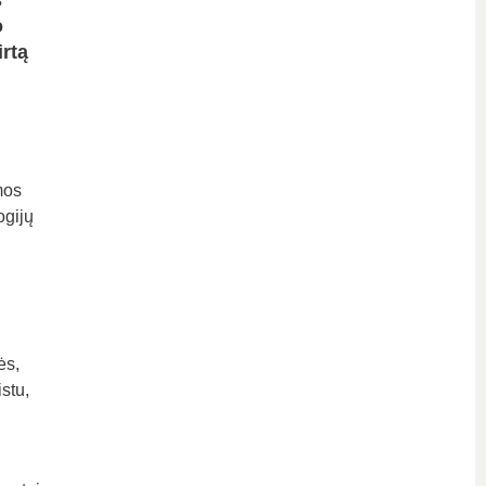
s
o
irtą
mos
ogijų
ės,
stu,