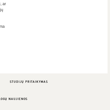
, ar
jų
ama
STUDIJŲ PRITAIKYMAS
LOGŲ NAUJIENOS