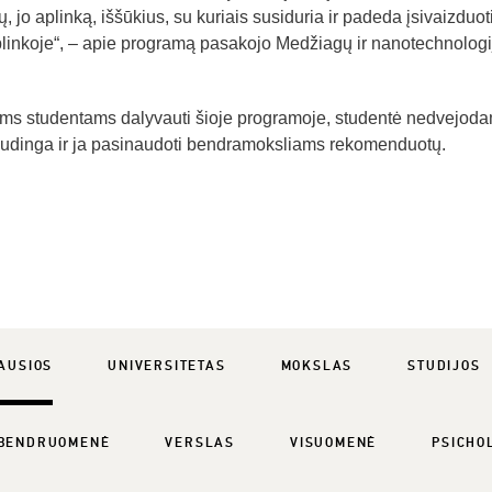
 jo aplinką, iššūkius, su kuriais susiduria ir padeda įsivaizduoti
aplinkoje“, – apie programą pasakojo Medžiagų ir nanotechnologi
ems studentams dalyvauti šioje programoje, studentė nedvejod
naudinga ir ja pasinaudoti bendramoksliams rekomenduotų.
AUSIOS
UNIVERSITETAS
MOKSLAS
STUDIJOS
BENDRUOMENĖ
VERSLAS
VISUOMENĖ
PSICHO