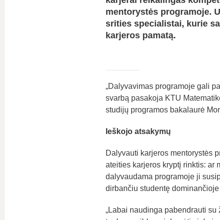
karjerai reikalingas kompet
mentorystės programoje. U
srities specialistai, kurie s
karjeros pamatą.
„Dalyvavimas programoje gali padė
svarbą pasakoja KTU Matematiko
studijų programos bakalaurė Mon
Ieškojo atsakymų
Dalyvauti karjeros mentorystės p
ateities karjeros kryptį rinktis: 
dalyvaudama programoje ji susip
dirbančiu studentę dominančioje 
„Labai naudinga pabendrauti su ž