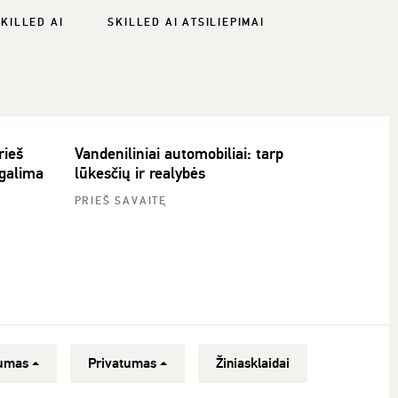
SKILLED AI
SKILLED AI ATSILIEPIMAI
rieš
Vandeniliniai automobiliai: tarp
 galima
lūkesčių ir realybės
PRIEŠ SAVAITĘ
umas
Privatumas
Žiniasklaidai