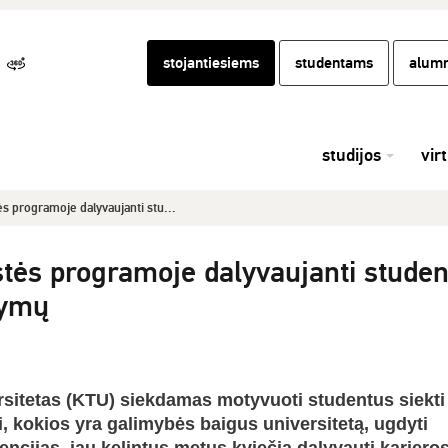
stojantiesiems
studentams
alumn
studijos
vir
s programoje dalyvaujanti stu...
tės programoje dalyvaujanti studen
kymų
sitetas (KTU) siekdamas motyvuoti studentus siekti
ti, kokios yra galimybės baigus universitetą, ugdyti