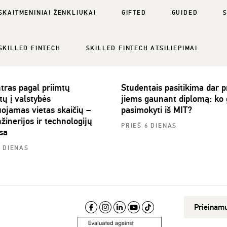
SKAITMENINIAI ŽENKLIUKAI
GIFTED
GUIDED
SKILLED FINTECH
SKILLED FINTECH ATSILIEPIMAI
tras pagal priimtų
Studentais pasitikima dar p
tų į valstybės
jiems gaunant diplomą: ko
uojamas vietas skaičių –
pasimokyti iš MIT?
žinerijos ir technologijų
PRIEŠ 6 DIENAS
sa
3 DIENAS
Prieinam