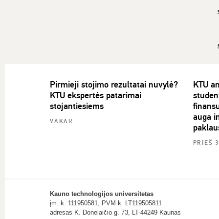
Pirmieji stojimo rezultatai nuvylė?
KTU an
KTU ekspertės patarimai
studen
stojantiesiems
finans
auga in
VAKAR
paklau
PRIEŠ 
Kauno technologijos universitetas
įm. k. 111950581, PVM k. LT119505811
adresas K. Donelaičio g. 73, LT-44249 Kaunas