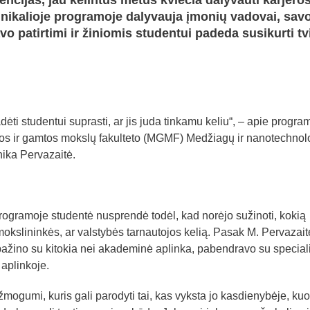
encijas, jau kelintus metus kviečia dalyvauti karjero
nikalioje programoje
dalyvauja įmonių vadovai, sav
avo patirtimi ir žiniomis studentui padeda susikurti tv
ti studentui suprasti, ar jis juda tinkamu keliu“, – apie progra
s ir gamtos mokslų fakulteto (MGMF) Medžiagų ir nanotechnol
ika Pervazaitė.
rogramoje studentė nusprendė todėl, kad norėjo sužinoti, kokią
ar mokslininkės, ar valstybės tarnautojos kelią. Pasak M. Pervazait
ažino su kitokia nei akademinė aplinka, pabendravo su speciali
aplinkoje.
mogumi, kuris gali parodyti tai, kas vyksta jo kasdienybėje, kuo