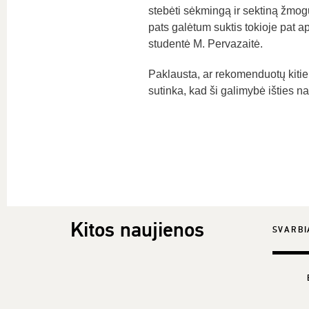
stebėti sėkmingą ir sektiną žmogų,
pats galėtum suktis tokioje pat 
studentė M. Pervazaitė.
Paklausta, ar rekomenduotų kiti
sutinka, kad ši galimybė išties 
Kitos naujienos
SVARBI