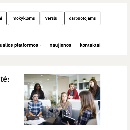
i
mokykloms
verslui
darbuotojams
tualios platformos
naujienos
kontaktai
tė: