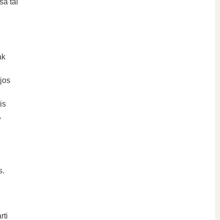
sa tai
ak
jos
is
,
s.
rti