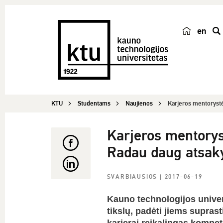
en
p
a
i
e
š
KTU
Studentams
Naujienos
Karjeros mentorystė
k
a
Karjeros mentorys
Radau daug atsa
SVARBIAUSIOS
| 2017-06-19
Kauno technologijos univer
tikslų, padėti jiems supras