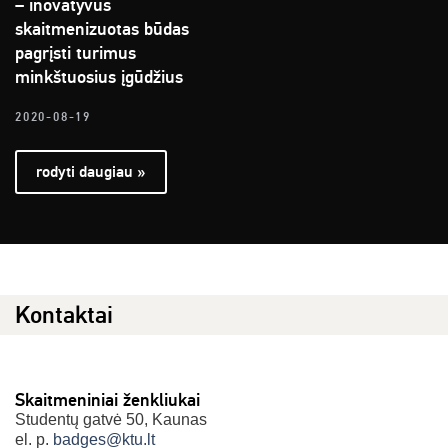
– inovatyvus
skaitmenizuotas būdas
pagrįsti turimus
minkštuosius įgūdžius
2020-08-19
rodyti daugiau »
Kontaktai
Skaitmeniniai ženkliukai
Studentų gatvė 50, Kaunas
el. p.
badges@ktu.lt