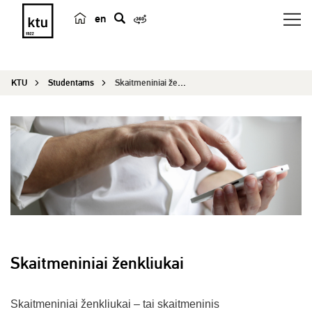
en
p
a
i
KTU
Studentams
Skaitmeniniai ženkliukai
e
š
k
a
Skaitmeniniai ženkliukai
Skaitmeniniai ženkliukai – tai skaitmeninis