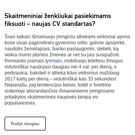
Skaitmeniniai ženkliukai pasiekimams
fiksuoti – naujas CV standartas?
Šiais laikais išmaniuoju įrenginiu atliekami veiksmai apima
kone visas pagrindines gyvenimo sritis: galime apsipirkti,
naudotis žemėlapiais, banko paslaugomis, stebėti, ką
veikia mums įdomūs žmonės ar net su jais susipažinti.
Remiantis įvairiais
tyrimais
, mobiliuoju telefonu žmogus
vidutiniškai naudojasi daugiau nei 4 val. per dieną, o
perbraukia, baksteli ir atlieka kitus veiksmus maždaug
2617 kartų per dieną – vidutiniškai kas 33 sekundes!
Nepanašu, jog tendencijos keisis, todėl ir švietimo
sistemoje atsirandančios išmaniesiems įrenginiams
pritaikytos skaitmeninės naujovės tampa vis
populiaresnės.
Rodyti daugiau