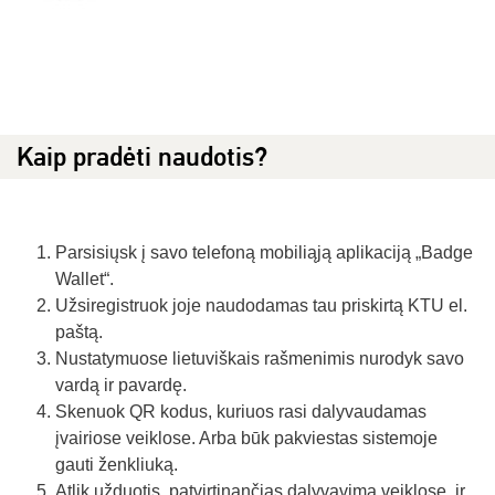
Kaip pradėti naudotis?
Parsisiųsk į savo telefoną mobiliąją aplikaciją „Badge
Wallet“.
Užsiregistruok joje naudodamas tau priskirtą KTU el.
paštą.
Nustatymuose lietuviškais rašmenimis nurodyk savo
vardą ir pavardę.
Skenuok QR kodus, kuriuos rasi dalyvaudamas
įvairiose veiklose. Arba būk pakviestas sistemoje
gauti ženkliuką.
Atlik užduotis, patvirtinančias dalyvavimą veiklose, ir