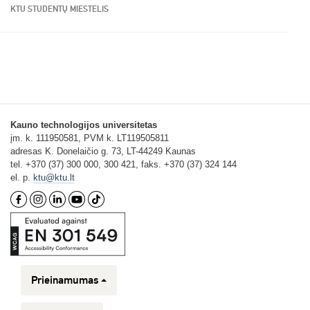
KTU STUDENTŲ MIESTELIS
Kauno technologijos universitetas
įm. k. 111950581, PVM k. LT119505811
adresas K. Donelaičio g. 73, LT-44249 Kaunas
tel. +370 (37) 300 000, 300 421, faks. +370 (37) 324 144
el. p.
ktu@ktu.lt
Prieinamumas