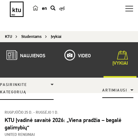
en
p
a
i
KTU
Studentams
Įvykiai
e
š
k
NAUJIENOS
VIDEO
a
ĮVYKIAI
PASIRINKITE
ARTIMIAUSI
KATEGORIJĄ
RUGPJŪČIO 25 D. - RUGSĖJO 1 D.
KTU Įvadinė savaitė 2026: „Viena pradžia – begalė
galimybių“
UNITED RENGINIAI