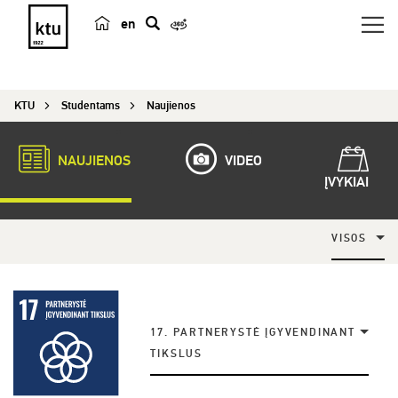
en
p
a
i
KTU
Studentams
Naujienos
e
š
k
NAUJIENOS
VIDEO
a
ĮVYKIAI
VISOS
17. PARTNERYSTĖ ĮGYVENDINANT
TIKSLUS