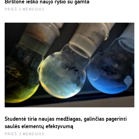
Birštone ieško naujo ryšio su gamta
PRIEŠ 2 MĖNESIUS
Studentė tiria naujas medžiagas, galinčias pagerinti
saulės elementų efektyvumą
PRIEŠ 3 MĖNESIUS