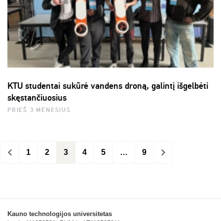
KTU studentai sukūrė vandens droną, galintį išgelbėti
skęstančiuosius
PRIEŠ 3 MĖNESIUS
<
1
2
3
4
5
…
9
>
Kauno technologijos universitetas