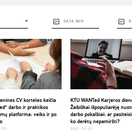
enines CV korteles keičia
KTU WANTed Karjeros dieno
d“ darbo ir praktikos
Žaibiškai išpopuliarėję nuoto
ymų platforma: veiks ir po
darbo pokalbiai: ar pasiteisi
o
ko derėtų nepamiršti?
-25
2021-10-23