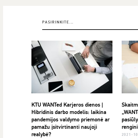
PASIRINKITE...
KTU WANTed Karjeros dienos |
Skaitm
Hibridinis darbo modelis: laikina
„WANTe
pandemijos valdymo priemonė ar
pasiūl
pamažu įsitvirtinanti naujoji
rengini
realybė?
2021-10