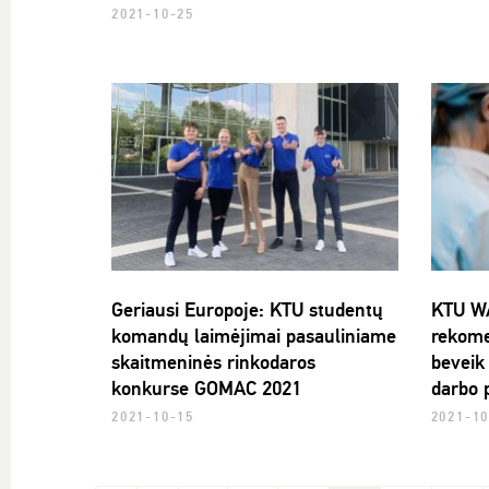
2021-10-25
Geriausi Europoje: KTU studentų
KTU WA
komandų laimėjimai pasauliniame
rekome
skaitmeninės rinkodaros
beveik
konkurse GOMAC 2021
darbo 
2021-10-15
2021-10