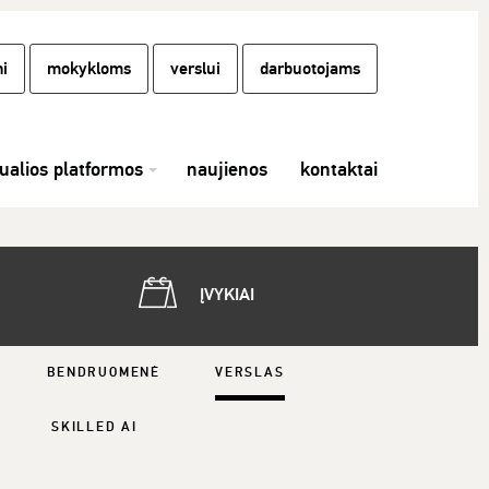
i
mokykloms
verslui
darbuotojams
tualios platformos
naujienos
kontaktai
ĮVYKIAI
BENDRUOMENĖ
VERSLAS
SKILLED AI