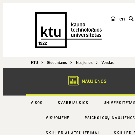
en
p
a
i
e
š
KTU
Studentams
Naujienos
Verslas
k
a
NAUJIENOS
VISOS
SVARBIAUSIOS
UNIVERSITETA
VISUOMENĖ
PSICHOLOGŲ NAUJIENO
SKILLED AI ATSILIEPIMAI
SKILLED 