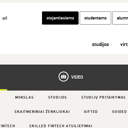
stojantiesiems
studentams
alumn
studijos
vir
VIDEO
S
MOKSLAS
STUDIJOS
STUDIJŲ PRITAIKYMAS
S
SKAITMENINIAI ŽENKLIUKAI
GIFTED
GUIDED
FINTECH
SKILLED FINTECH ATSILIEPIMAI