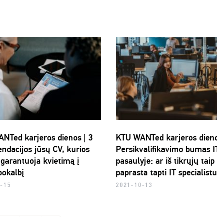
NTed karjeros dienos | 3
KTU WANTed karjeros dieno
ndacijos jūsų CV, kurios
Persikvalifikavimo bumas I
 garantuoja kvietimą į
pasaulyje: ar iš tikrųjų taip
pokalbį
paprasta tapti IT specialist
-15
2021-10-13