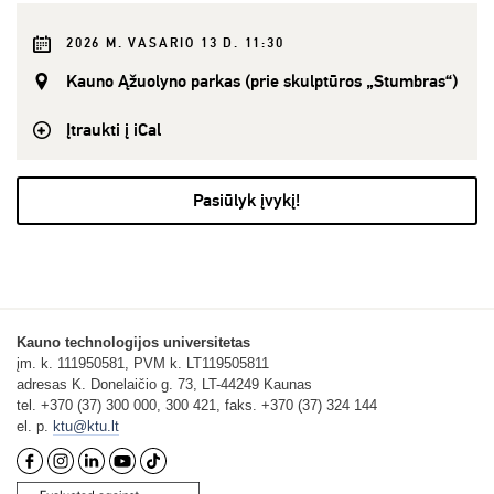
2026 M. VASARIO 13 D. 11:30
Kauno Ąžuolyno parkas (prie skulptūros „Stumbras“)
Įtraukti į iCal
Pasiūlyk įvykį!
Kauno technologijos universitetas
įm. k. 111950581, PVM k. LT119505811
adresas K. Donelaičio g. 73, LT-44249 Kaunas
tel. +370 (37) 300 000, 300 421, faks. +370 (37) 324 144
el. p.
ktu@ktu.lt