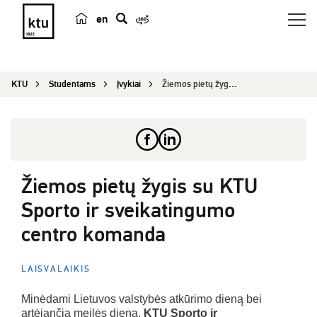
en
p
a
i
KTU
Studentams
Įvykiai
Žiemos pietų žygis su KTU Sporto ir sveikatingum...
e
š
k
a
Žiemos pietų žygis su KTU
Sporto ir sveikatingumo
centro komanda
LAISVALAIKIS
Minėdami Lietuvos valstybės atkūrimo dieną bei
artėjančią meilės dieną,
KTU Sporto ir