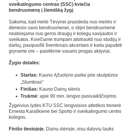
sveikatingumo centras (SSC) kviečia
bendruomenę į
žiemišką žygį
.
Sakoma, kad meilė Tėvynei prasideda nuo meilės ir
dėmesio savo bendruomenei, o stipri bendruomenė
neatsiejama nuo geros draugų ir kolegų savijautos ir
sveikatos. Kviečiame trumpam atsitraukti nuo studijų ir
darbų, pasipuošti šventiniais akcentais ir kartu pajudėti
gryname ore – pasitikime vasario progas aktyviai.
Žygio detalės:
Startas:
Kauno Ąžuolyno parke prie skulptūros
„Stumbras“
Finišas:
Kauno Dainų slėnis
Trukmė:
apie 90 min. lengvo pasivaikščiojimo.
Žygeivius lydės KTU SSC lengvosios atletikos trenerė
Ernesta Karaškienė bei Sporto ir sveikatingumo centro
kolegos.
Finišo tiesiojoje
, Dainų slėnyje, visų dalyvių lauks