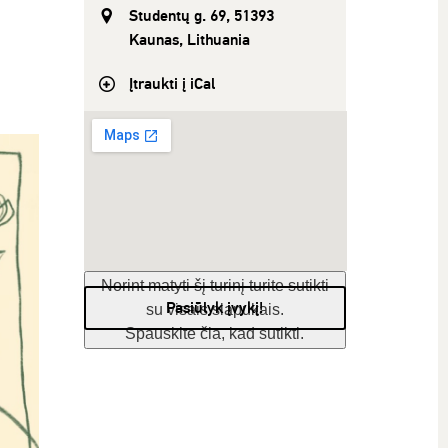
Studentų g. 69, 51393
Kaunas, Lithuania
Įtraukti į iCal
Norint matyti šį turinį turite sutikti
Pasiūlyk įvykį!
su visais slapukais.
Spauskite čia, kad sutikti.