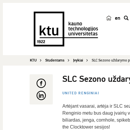
en
p
a
i
e
š
KTU
Studentams
Įvykiai
SLC Sezono uždarymo p
k
a
SLC Sezono uždar
UNITED RENGINIAI
Artėjant vasarai, artėja ir SLC s
Renginio metu bus daug įvairių vei
biliardas, jenga, cornhole, spike
the Clocktower sesijos!