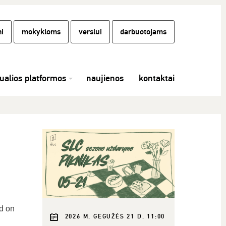
i
mokykloms
verslui
darbuotojams
tualios platformos
naujienos
kontaktai
od on
2026 M. GEGUŽĖS 21 D. 11:00