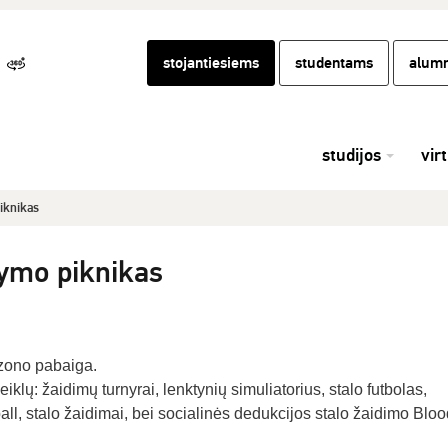
stojantiesiems
studentams
alumn
studijos
vir
iknikas
ymo piknikas
ezono pabaiga.
klų: žaidimų turnyrai, lenktynių simuliatorius, stalo futbolas,
ball, stalo žaidimai, bei socialinės dedukcijos stalo žaidimo Blo