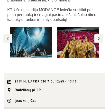
prasmingai praleisti lapkričio mėnesį!
KTU šokių studija MODANCE kviečia susitikti per
pietų pertrauką ir smagiai pasimankštinti šokio ritmu,
kad akys, rankos ir mintys pailsėtų!
2019 M. LAPKRIČIO 7 D. 12:45 - 13:15
Radvilėnų pl. 19
Įtraukti į iCal