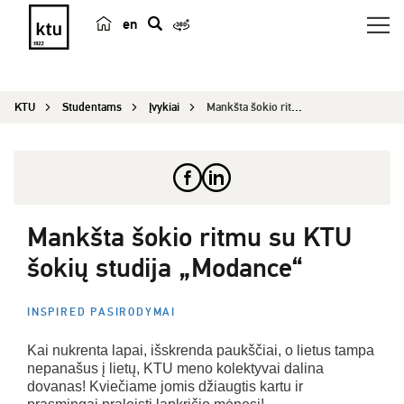
en
p
a
i
KTU
Studentams
Įvykiai
Mankšta šokio ritmu su KTU šokių studija „Modanc...
e
š
k
a
Mankšta šokio ritmu su KTU
šokių studija „Modance“
INSPIRED PASIRODYMAI
Kai nukrenta lapai, išskrenda paukščiai, o lietus tampa
nepanašus į lietų, KTU meno kolektyvai dalina
dovanas! Kviečiame jomis džiaugtis kartu ir