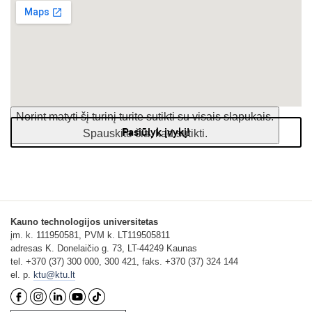
Norint matyti šį turinį turite sutikti su visais slapukais.
Pasiūlyk įvykį!
Spauskite čia, kad sutikti.
Kauno technologijos universitetas
įm. k. 111950581, PVM k. LT119505811
adresas K. Donelaičio g. 73, LT-44249 Kaunas
tel. +370 (37) 300 000, 300 421, faks. +370 (37) 324 144
el. p.
ktu@ktu.lt