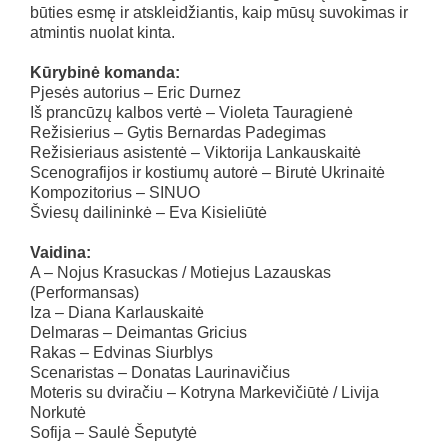
būties esmę ir atskleidžiantis, kaip mūsų suvokimas ir
atmintis nuolat kinta.
Kūrybinė komanda:
Pjesės autorius – Eric Durnez
Iš prancūzų kalbos vertė – Violeta Tauragienė
Režisierius – Gytis Bernardas Padegimas
Režisieriaus asistentė – Viktorija Lankauskaitė
Scenografijos ir kostiumų autorė – Birutė Ukrinaitė
Kompozitorius – SINUO
Šviesų dailininkė – Eva Kisieliūtė
Vaidina:
A – Nojus Krasuckas / Motiejus Lazauskas
(Performansas)
Iza – Diana Karlauskaitė
Delmaras – Deimantas Gricius
Rakas – Edvinas Siurblys
Scenaristas – Donatas Laurinavičius
Moteris su dviračiu – Kotryna Markevičiūtė / Livija
Norkutė
Sofija – Saulė Šeputytė