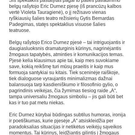
Šis spektaklis pastatytas pagal to paties pavadinimo
belgų rašytojo Eric Durnez pjesę (iš prancūzų kalbos
vertė Violeta Tauragienė), o jį režisavo vienas
ryškiausių šalies teatro režisierių Gytis Bernardas
Padegimas, statęs spektaklius visuose šalies
teatruose.
Belgų rašytojo Erico Durnez pjesė – tai intriguojantis ir
daugiasluoksnis dramaturginis kūrinys, nagrinėjantis
žmogaus tapatybės, atminties ir komunikacijos temas.
Pjesė kelia klausimus apie tai, kaip mes suvokiame
save, kokią reikšmę turi mūsų praeitis ir kaip mus
formuoja santykiai su kitais. Tiek sceninėje raiškoje,
tiek dialoguose vyraujantis minimalizmas dažnai
balansuoja tarp kasdieniškumo ir filosofinio gylio, o
pagrindinis veikėjas, čia žymimas tiesiog raide „A“,
tampa universaliu žmogaus simboliu – jis gali būti bet
kas ir tuo pat metu niekas.
Eric Durnez kūrybai būdingas subtilus humoras, ironija
ir poetiškumas, kurie pjesėje „A“ atsiskleidžia per
paradoksalias situacijas ir netikėtus veikėjų sąveikos
momentus. Tai kūrinys, leidžiantis gilintis į žmogaus