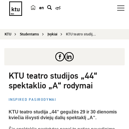
en
p
a
i
KTU
Studentams
Įvykiai
KTU teatro studijos „44“ spektaklio „A“ rodymai...
e
š
k
a
KTU teatro studijos „44“
spektaklio „A“ rodymai
INSPIRED PASIRODYMAI
KTU teatro studija „44“ gegužės 29 ir 30 dienomis
kviečia išvysti dviejų dalių spektaklį „A“.