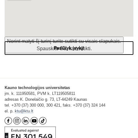
Norint matyti šį turinį turite sutikti su visais slapukais.
Pasiūlyk įvykį!
Spauskite čia, kad sutikti.
Kauno technologijos universitetas
įm. k. 111950581, PVM k. LT119505811
adresas K. Donelaičio g. 73, LT-44249 Kaunas
tel. +370 (37) 300 000, 300 421, faks. +370 (37) 324 144
el. p.
ktu@ktu.lt