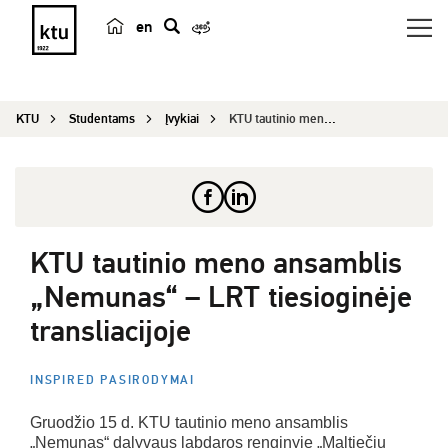
en
p
a
i
KTU
Studentams
Įvykiai
KTU tautinio meno ansamblis „Nemunas“ – LR...
e
š
k
a
KTU tautinio meno ansamblis
„Nemunas“ – LRT tiesioginėje
transliacijoje
INSPIRED PASIRODYMAI
Gruodžio 15 d. KTU tautinio meno ansamblis
„Nemunas“ dalyvaus labdaros renginyje „Maltiečių