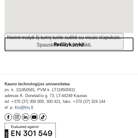
Norint matyti šį turinį turite sutikti su visais slapukais.
Pasiūlyk įvykį!
Spauskite čia, kad sutikti.
Kauno technologijos universitetas
įm. k. 111950581, PVM k. LT119505811
adresas K. Donelaičio g. 73, LT-44249 Kaunas
tel. +370 (37) 300 000, 300 421, faks. +370 (37) 324 144
el. p.
ktu@ktu.lt