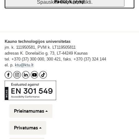
Pasiūlyk įvykį!
Spauskite čia, kad sutikti.
Kauno technologijos universitetas
įm. k. 111950581, PVM k. LT119505811
adresas K. Donelaičio g. 73, LT-44249 Kaunas
tel. +370 (37) 300 000, 300 421, faks. +370 (37) 324 144
el. p.
ktu@ktu.lt
Prieinamumas
Privatumas