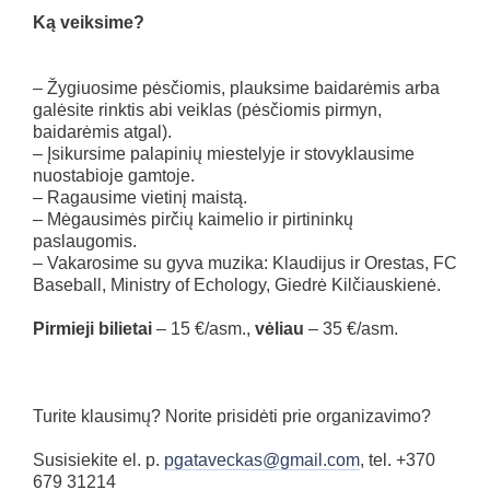
Ką veiksime?
– Žygiuosime pėsčiomis, plauksime baidarėmis arba
galėsite rinktis abi veiklas (pėsčiomis pirmyn,
baidarėmis atgal).
– Įsikursime palapinių miestelyje ir stovyklausime
nuostabioje gamtoje.
– Ragausime vietinį maistą.
– Mėgausimės pirčių kaimelio ir pirtininkų
paslaugomis.
– Vakarosime su gyva muzika: Klaudijus ir Orestas, FC
Baseball, Ministry of Echology, Giedrė Kilčiauskienė.
Pirmieji bilietai
– 15 €/asm.,
vėliau
– 35 €/asm.
Turite klausimų? Norite prisidėti prie organizavimo?
Susisiekite el. p.
pgataveckas@gmail.com
, tel. +370
679 31214