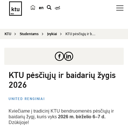
en
p
a
i
KTU
Studentams
Įvykiai
KTU pėsčiųjų ir baidarių žygis 2026
e
š
k
a
KTU pėsčiųjų ir baidarių žygis
2026
UNITED RENGINIAI
Kviečiame į tradicinį KTU bendruomenės pėsčiųjų ir
baidarių žygį, kuris vyks
2026 m. birželio 6–7 d.
Dzūkijoje!