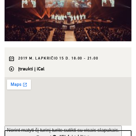
2019 M. LAPKRIČIO 15 D. 18:00 - 21:00
Įtraukti į iCal
Norint matyti šį turinį turite sutikti su visais slapukais.