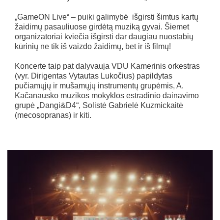
„GameON Live“ – puiki galimybė išgirsti šimtus kartų
žaidimų pasauliuose girdėtą muziką gyvai. Šiemet
organizatoriai kviečia išgirsti dar daugiau nuostabių
kūrinių ne tik iš vaizdo žaidimų, bet ir iš filmų!
Koncerte taip pat dalyvauja VDU Kamerinis orkestras
(vyr. Dirigentas Vytautas Lukočius) papildytas
pučiamųjų ir mušamųjų instrumentų grupėmis, A.
Kačanausko muzikos mokyklos estradinio dainavimo
grupė „Dangi&D4“, Solistė Gabrielė Kuzmickaitė
(mecosopranas) ir kiti.