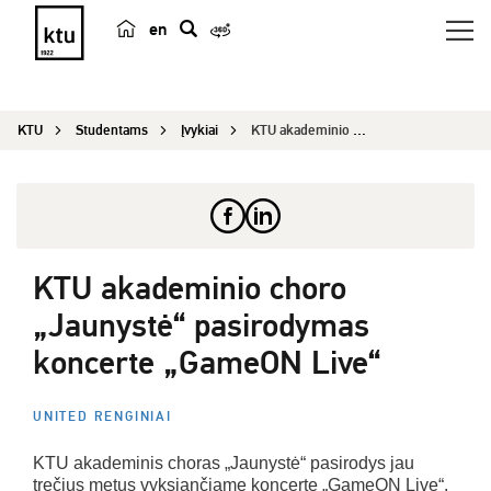
en
p
a
i
KTU
Studentams
Įvykiai
KTU akademinio choro „Jaunystė“ pasirodymas konc...
e
š
k
a
KTU akademinio choro
„Jaunystė“ pasirodymas
koncerte „GameON Live“
UNITED RENGINIAI
KTU akademinis choras „Jaunystė“ pasirodys jau
trečius metus vyksiančiame koncerte „GameON Live“.