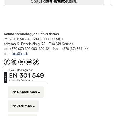
Pasiūlyk įvykį!
Spauskite čia, kad sutikti.
Kauno technologijos universitetas
įm. k. 111950581, PVM k. LT119505811
adresas K. Donelaičio g. 73, LT-44249 Kaunas
tel. +370 (37) 300 000, 300 421, faks. +370 (37) 324 144
el. p.
ktu@ktu.lt
Prieinamumas
Privatumas