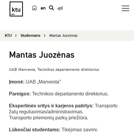
en
p
a
i
KTU
Studentams
Mantas Juozėnas
e
š
Mantas Juozėnas
k
a
UAB Manvesta, Technikos departamento direktorius
Įmonė:
UAB „Manvesta”
Pareigos:
Technikos departamento direktorius.
Ekspertinės sritys ir karjeros patirtys:
Transporto
žalų reguliavimas/administravimas.
Transporto priemonių parkų priežiūra.
Lūkesčiai studentams:
Tikėjimas savimi.