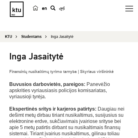
en
p
a
i
KTU
Studentams
Inga Jasaitytė
e
š
Inga Jasaitytė
k
a
Finansinių nusikaltimų tyrimo tarnyba | Skyriaus viršininkė
Buvusios darbovietės, pareigos:
Panevėžio
apskrities vyriausiasis policijos komisariatas,
vyriausioji tyrėja.
Ekspertinės sritys ir karjeros patirtys:
Daugiau nei
dešimt metų dirbau tiriant nusikaltimus, susijusius su
elektronine erdve, sukčiavimais įvairiose srityse bei
apie 5 metų patirtis dirbant su nusikaltimais finansų
sistemai. Tiriant įvairius nusikaltimus, gilinau toliau