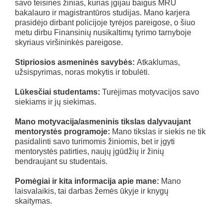
savo teisines žinias, kurias įgijau baigus MRU
bakalauro ir magistrantūros studijas. Mano karjera
prasidėjo dirbant policijoje tyrėjos pareigose, o šiuo
metu dirbu Finansinių nusikaltimų tyrimo tarnyboje
skyriaus viršininkės pareigose.
Stipriosios asmeninės savybės:
Atkaklumas,
užsispyrimas, noras mokytis ir tobulėti.
Lūkesčiai studentams:
Turėjimas motyvacijos savo
siekiams ir jų siekimas.
Mano motyvacija/asmeninis tikslas dalyvaujant
mentorystės programoje:
Mano tikslas ir siekis ne tik
pasidalinti savo turimomis žiniomis, bet ir įgyti
mentorystės patirties, naujų įgūdžių ir žinių
bendraujant su studentais.
Pomėgiai ir kita informacija apie mane:
Mano
laisvalaikis, tai darbas žemės ūkyje ir knygų
skaitymas.