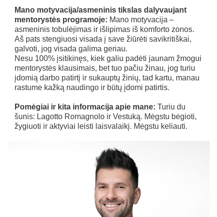
Mano motyvacija/asmeninis tikslas dalyvaujant
mentorystės programoje:
Mano motyvacija –
asmeninis tobulėjimas ir išlipimas iš komforto zonos.
Aš pats stengiuosi visada į save žiūrėti savikritiškai,
galvoti, jog visada galima geriau.
Nesu 100% įsitikinęs, kiek galiu padėti jaunam žmogui
mentorystės klausimais, bet tuo pačiu žinau, jog turiu
įdomią darbo patirtį ir sukauptų žinių, tad kartu, manau
rastume kažką naudingo ir būtų įdomi patirtis.
Pomėgiai ir kita informacija apie mane:
Turiu du
šunis: Lagotto Romagnolo ir Vestuką. Mėgstu bėgioti,
žygiuoti ir aktyviai leisti laisvalaikį. Mėgstu keliauti.