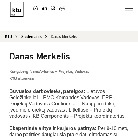
en
p
a
i
KTU
Studentams
Danas Merkelis
e
š
Danas Merkelis
k
a
Kongsberg NanoAvionics - Projektų Vadovas
KTU alumnas
Buvusios darbovietės, pareigos:
Lietuvos
Geležinkeliai – PMO Komandos Vadovas, ERP
Projektų Vadovas / Continental – Naujų produktų
įvedimo projektų vadovas / Littelfuse – Projektų
vadovas / KB Components – Projektų koordinatorius
Ekspertinės sritys ir karjeros patirtys:
Per 9-10 metų
darbo patirties daugiausia praleidau dirbdamas su