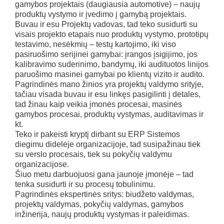
gamybos projektais (daugiausia automotive) – naujų
produktų vystymo ir įvedimo į gamybą projektais.
Buvau ir esu Projektų vadovas, tad teko susidurti su
visais projekto etapais nuo produktų vystymo, prototipų
testavimo, nesėkmių – testų kartojimo, iki viso
pasiruošimo serijinei gamybai: įrangos įsigijimo, jos
kalibravimo suderinimo, bandymų, iki audituotos linijos
paruošimo masinei gamybai po klientų vizito ir audito.
Pagrindinės mano žinios yra projektų valdymo srityje,
tačiau visada buvau ir esu linkęs pasigilinti į detales,
tad žinau kaip veikia įmonės procesai, masinės
gamybos procesai, produktų vystymas, auditavimas ir
kt.
Teko ir pakeisti kryptį dirbant su ERP Sistemos
diegimu didelėje organizacijoje, tad susipažinau tiek
su verslo procesais, tiek su pokyčių valdymu
organizacijose.
Šiuo metu darbuojuosi gana jaunoje įmonėje – tad
tenka susidurti ir su procesų tobulinimu.
Pagrindinės ekspertinės sritys: biudžeto valdymas,
projektų valdymas, pokyčių valdymas, gamybos
inžinerija, naujų produktų vystymas ir paleidimas.